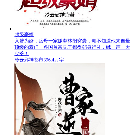
超级豪婿
入赘为婿，岳母一家嫌弃林阳窝囊，却不知道他来自最
顶级的豪门，各国首富见了都得躬身行礼，喊一声：大
少爷！
冷云邪神
都市
396.4万字