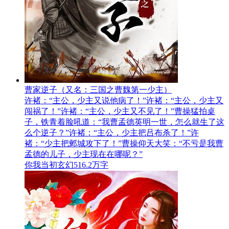
曹家逆子（又名：三国之曹魏第一少主）
许褚：“主公，少主又说他病了！”许褚：“主公，少主又
闯祸了！”许褚：“主公，少主又不见了！”曹操猛拍桌
子，铁青着脸吼道：“我曹孟德英明一世，怎么就生了这
么个逆子？”许褚：“主公，少主把吕布杀了！”许
褚：“少主把邺城攻下了！”曹操仰天大笑：“不亏是我曹
孟德的儿子，少主现在在哪呢？”
你我当初
玄幻
516.2万字