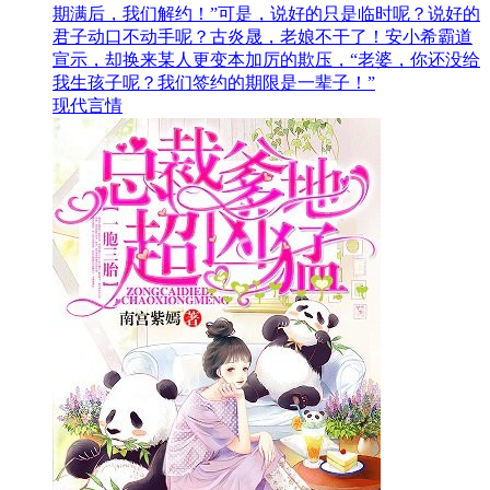
期满后，我们解约！”可是，说好的只是临时呢？说好的
君子动口不动手呢？古炎晟，老娘不干了！安小希霸道
宣示，却换来某人更变本加厉的欺压，“老婆，你还没给
我生孩子呢？我们签约的期限是一辈子！”
现代言情