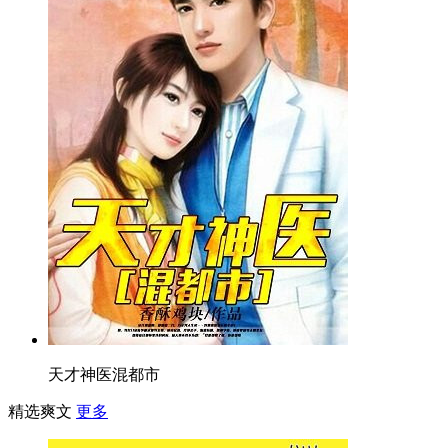
天才神医混都市
精选爽文
更多