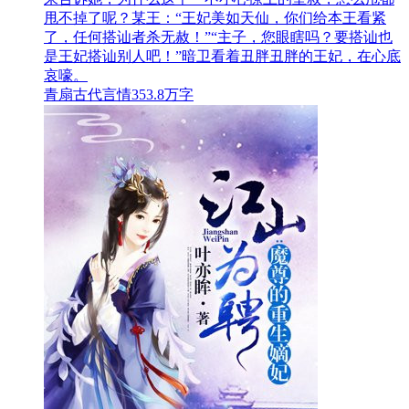
甩不掉了呢？某王：“王妃美如天仙，你们给本王看紧
了，任何搭讪者杀无赦！”“主子，您眼瞎吗？要搭讪也
是王妃搭讪别人吧！”暗卫看着丑胖丑胖的王妃，在心底
哀嚎。
青扇
古代言情
353.8万字