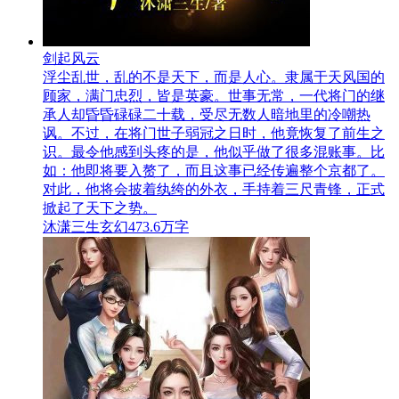
剑起风云
浮尘乱世，乱的不是天下，而是人心。隶属于天风国的
顾家，满门忠烈，皆是英豪。世事无常，一代将门的继
承人却昏昏碌碌二十载，受尽无数人暗地里的冷嘲热
讽。不过，在将门世子弱冠之日时，他竟恢复了前生之
识。最令他感到头疼的是，他似乎做了很多混账事。比
如：他即将要入赘了，而且这事已经传遍整个京都了。
对此，他将会披着纨绔的外衣，手持着三尺青锋，正式
掀起了天下之势。
沐潇三生
玄幻
473.6万字