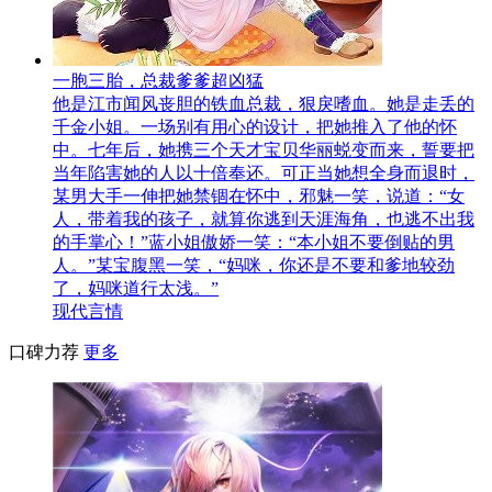
一胞三胎，总裁爹爹超凶猛
他是江市闻风丧胆的铁血总裁，狠戾嗜血。她是走丢的
千金小姐。一场别有用心的设计，把她推入了他的怀
中。七年后，她携三个天才宝贝华丽蜕变而来，誓要把
当年陷害她的人以十倍奉还。可正当她想全身而退时，
某男大手一伸把她禁锢在怀中，邪魅一笑，说道：“女
人，带着我的孩子，就算你逃到天涯海角，也逃不出我
的手掌心！”蓝小姐傲娇一笑：“本小姐不要倒贴的男
人。”某宝腹黑一笑，“妈咪，你还是不要和爹地较劲
了，妈咪道行太浅。”
现代言情
口碑力荐
更多