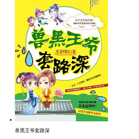
兽黑王爷套路深