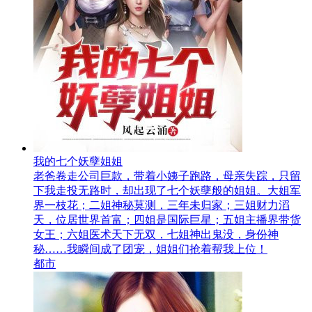
我的七个妖孽姐姐
老爸卷走公司巨款，带着小姨子跑路，母亲失踪，只留
下我走投无路时，却出现了七个妖孽般的姐姐。大姐军
界一枝花；二姐神秘莫测，三年未归家；三姐财力滔
天，位居世界首富；四姐是国际巨星；五姐主播界带货
女王；六姐医术天下无双，七姐神出鬼没，身份神
秘……我瞬间成了团宠，姐姐们抢着帮我上位！
都市