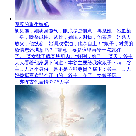
魔尊的重生嫡妃
初见她，她满身煞气，眼底尽是恨意。再见她，她血染
一身，嗜杀成性。从此，她坑人财物，他善后；她杀人
放火，他纵容；她调戏揩油，他亲自上！“娘子，对我的
热情您还满意吗？”“满意，要是这里再硬一点就好
了。”某女戳了戳某块肌肉。“好咧，娘子！”某天，谷主
大人看着他家属下问道：本谷主要给我家娘子下聘，谷
主夫人这个身份，是不是不够尊贵？属下：谷主，夫人
好像挺喜欢那个江山的。谷主：夺了，给娘子玩！
叶亦眸
古代言情
337.5万字