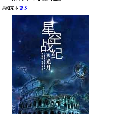
男频完本
更多