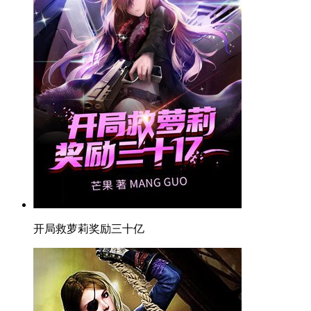
开局救萝莉奖励三十亿