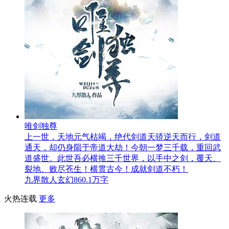
唯剑独尊
上一世，天地元气枯竭，绝代剑道天骄逆天而行，剑道
通天，却仍身陨于帝道大劫！今朝一梦三千载，重回武
道盛世。此世吾必横推三千世界，以手中之剑，覆天、
裂地、败尽苍生！横贯古今！成就剑道不朽！
九界散人
玄幻
860.1万字
火热连载
更多