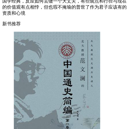
国学经典，反应如何去做一个大丈夫，有些观点和行径与现在
的价值观有点相悖，但也瑕不掩瑜的普世了作为君子应该有的
资质和心境
新书推荐