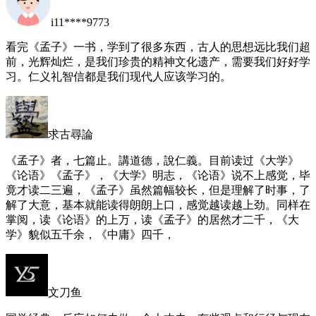
i11****9773
看完《孟子》一书，学到了很多东西，古人的思想远比我们超
前，光辉灿烂，是我们珍贵的精神文化遗产，需要我们好好学
习。仁义礼智信都是我们现代人应该学习的。
求古尋論
《孟子》者，七篇止。講道德，說仁義。目前读过《大学》
《论语》《孟子》，《大学》明志，《论语》说不上感觉，毕
竟才读二三遍，《孟子》虽然篇幅较长，但是理解了时事，了
解了大意，基本就能读得朗朗上口，感觉越读越上劲。同样在
掌阅，读《论语》的上万，读《孟子》的居然才二千，《大
学》貌似五千余，《中庸》四千，
文刀鱼