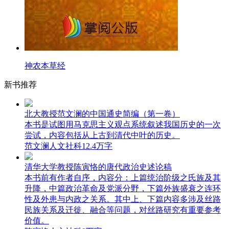
神农本草经
新书推荐
北大教授范文澜的中国通史简编（第一卷）
本书是试图用马克思主义观点系统叙述我国历史的一次
尝试，内容包括从上古到清代中叶的历史。
范文澜
人文社科
12.4万字
清华大学教授陈寅恪的唐代政治史述论稿
本书前有作者自序，内容分：上篇统治阶级之氏族及其
升降，中篇政治革命及党派分野，下篇外族盛衰之连环
性及外患与内政之关系。其中上、下篇内容多涉及丝路
民族关系及迁徙、融合等问题，对丝路研究有重要参考
价值。