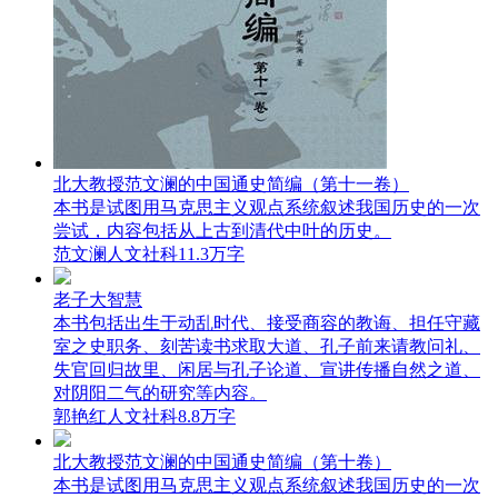
北大教授范文澜的中国通史简编（第十一卷）
本书是试图用马克思主义观点系统叙述我国历史的一次
尝试，内容包括从上古到清代中叶的历史。
范文澜
人文社科
11.3万字
老子大智慧
本书包括出生于动乱时代、接受商容的教诲、担任守藏
室之史职务、刻苦读书求取大道、孔子前来请教问礼、
失官回归故里、闲居与孔子论道、宣讲传播自然之道、
对阴阳二气的研究等内容。
郭艳红
人文社科
8.8万字
北大教授范文澜的中国通史简编（第十卷）
本书是试图用马克思主义观点系统叙述我国历史的一次