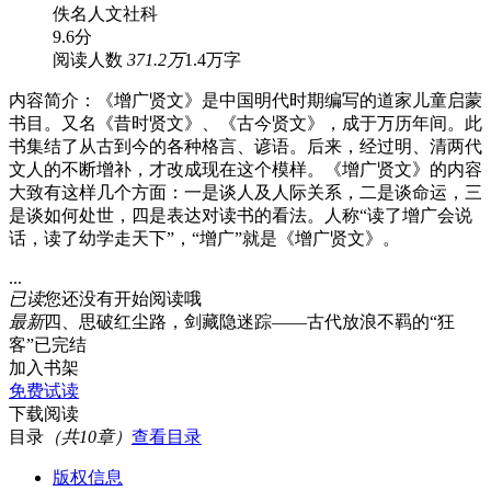
佚名
人文社科
9.6分
阅读人数
371.2万
1.4万字
内容简介：《增广贤文》是中国明代时期编写的道家儿童启蒙
书目。又名《昔时贤文》、《古今贤文》，成于万历年间。此
书集结了从古到今的各种格言、谚语。后来，经过明、清两代
文人的不断增补，才改成现在这个模样。《增广贤文》的内容
大致有这样几个方面：一是谈人及人际关系，二是谈命运，三
是谈如何处世，四是表达对读书的看法。人称“读了增广会说
话，读了幼学走天下”，“增广”就是《增广贤文》。
...
已读
您还没有开始阅读哦
最新
四、思破红尘路，剑藏隐迷踪——古代放浪不羁的“狂
客”
已完结
加入书架
免费试读
下载阅读
目录
（共10章）
查看目录
版权信息