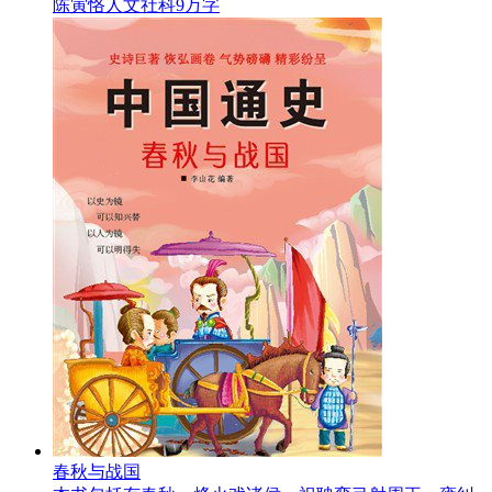
陈寅恪
人文社科
9万字
春秋与战国