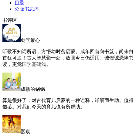
目录
公版书总序
书评区
剑气箫心
听歌不知词所语，方悟幼时贫启蒙。成年回首向书笈，尚未白
首犹可追！古人智慧聚一处，放眼今日仍适用。诚惶诚恐捧书
读，更觉国学基础浅。
成熟的锅锅
算是很好了，对古代育儿启蒙的一种诠释，详细而生动。值得
借鉴。对我们今天的育儿也有所帮助。
熙宸