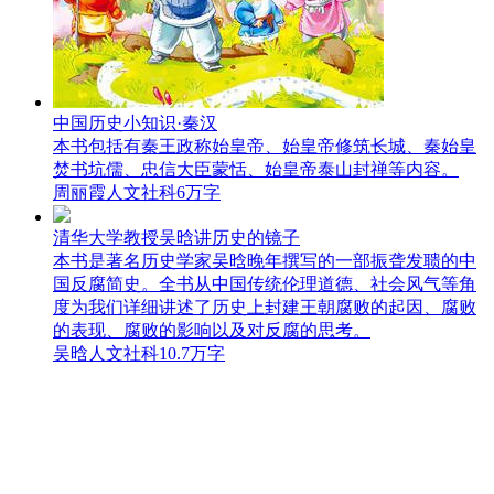
中国历史小知识·秦汉
本书包括有秦王政称始皇帝、始皇帝修筑长城、秦始皇
焚书坑儒、忠信大臣蒙恬、始皇帝泰山封禅等内容。
周丽霞
人文社科
6万字
清华大学教授吴晗讲历史的镜子
本书是著名历史学家吴晗晚年撰写的一部振聋发聩的中
国反腐简史。全书从中国传统伦理道德、社会风气等角
度为我们详细讲述了历史上封建王朝腐败的起因、腐败
的表现、腐败的影响以及对反腐的思考。
吴晗
人文社科
10.7万字
北大教授范文澜的中国通史简编（第十三卷）
本书是试图用马克思主义观点系统叙述我国历史的一次
尝试，内容包括从上古到清代中叶的历史。
范文澜
人文社科
13.4万字