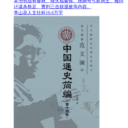
本书包括有春秋、烽火戏诸侯、祝聃弯弓射周王、雍纠
计谋杀祭足、曹刿三击鼓退敌等内容。
李山花
人文社科
10.6万字