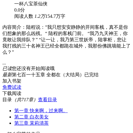
一杯八宝茶
仙侠
0.0分
阅读人数
1.2万
154.7万字
内容简介：陆程说：”我只想安安静静的开间客栈，真不是你
们想象的那么凶残。“ 陆程的客栈门前。 “我乃九天神王，你
竟敢让我排队？” “让一让，我乃第三世妖帝，陆掌柜，您让
我打残的三十名神王已经全都跪在城外，我那份佛跳墙能上了
么？”
...
已读
您还没有开始阅读哦
最新
第七百一十五章 全都在（大结局）
已完结
加入书架
免费试读
下载阅读
目录
（共717章）
查看目录
第一章 快来啊，过来啊。
第二章 白衣美女
第三章 茉莉清茶