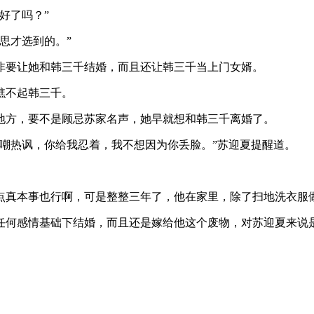
好了吗？”
思才选到的。”
非要让她和韩三千结婚，而且还让韩三千当上门女婿。
瞧不起韩三千。
地方，要不是顾忌苏家名声，她早就想和韩三千离婚了。
嘲热讽，你给我忍着，我不想因为你丢脸。”苏迎夏提醒道。
点真本事也行啊，可是整整三年了，他在家里，除了扫地洗衣服
任何感情基础下结婚，而且还是嫁给他这个废物，对苏迎夏来说