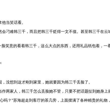
拿他当笑话看。
然会刁难韩三千，而且把韩三千贬得一文不值。甚至韩三千在云
一脸笑意的看着韩三千，这么大点的东西，还用礼品纸包着，一
”
固，没想到这才刚到家里，她就要因为韩三千丢脸了。
当作两家人，韩三千怎么丢脸她不管，只要不把话题扯到她身上
用心吗？”苏海超走到客厅的茶几旁，上面摆满了各种精贵的礼物