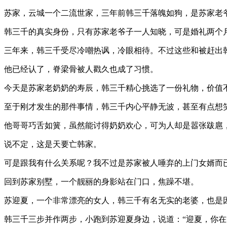
苏家，云城一个二流世家，三年前韩三千落魄如狗，是苏家老
韩三千的真实身份，只有苏家老爷子一人知晓，可是婚礼两个
三年来，韩三千受尽冷嘲热讽，冷眼相待。不过这些和被赶出
他已经认了，脊梁骨被人戳久也成了习惯。
今天是苏家老奶奶的寿辰，韩三千精心挑选了一份礼物，价值
至于刚才发生的那件事情，韩三千内心平静无波，甚至有点想
他哥哥巧舌如簧，虽然能讨得奶奶欢心，可为人却是嚣张跋扈
说不定，这是天要亡韩家。
可是跟我有什么关系呢？我不过是苏家被人唾弃的上门女婿而
回到苏家别墅，一个靓丽的身影站在门口，焦躁不堪。
苏迎夏，一个非常漂亮的女人，韩三千有名无实的老婆，也是
韩三千三步并作两步，小跑到苏迎夏身边，说道：“迎夏，你在