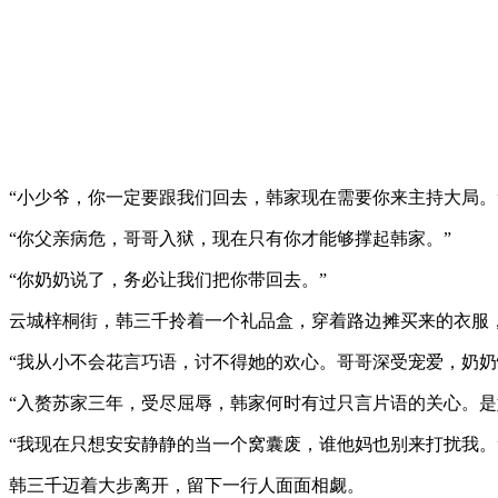
“小少爷，你一定要跟我们回去，韩家现在需要你来主持大局。
“你父亲病危，哥哥入狱，现在只有你才能够撑起韩家。”
“你奶奶说了，务必让我们把你带回去。”
云城梓桐街，韩三千拎着一个礼品盒，穿着路边摊买来的衣服
“我从小不会花言巧语，讨不得她的欢心。哥哥深受宠爱，奶奶
“入赘苏家三年，受尽屈辱，韩家何时有过只言片语的关心。是
“我现在只想安安静静的当一个窝囊废，谁他妈也别来打扰我。
韩三千迈着大步离开，留下一行人面面相觑。