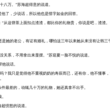
十八万。”苏海超得意的说道。
过他了，少说话，所以他也是惜字如金的回答。
“从这饼茶上面扣点渣渣，都比你的礼物贵，你说是吧，渣渣。
还是她的老公，有证有婚礼，哪怕这三年以来她从来没有让韩三
没关系，不用拿出来显摆。”苏迎夏一脸不悦的说道。
帮他说话。
摆吗？我只是觉得他不重视奶奶的寿辰而已，还有你，他不懂事
。
条件最差的，动辄几十万的礼物，她还真拿不出手。
嗅。
海超愤怒的说道。