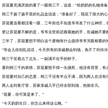
苏迎夏充满厌烦的看了一眼韩三千，说道：“给奶奶的礼物准备
韩三千扬了扬手里的礼品盒说道：“准备好了，我花了很大的心
苏迎夏连看都没看一眼，三年前也不知道爷爷发了什么神经，
更让苏迎夏不解的是，爷爷去世前还握着她的手，告诫她不要
三年了，苏迎夏想不明白这个废物有什么值得爷爷另眼相看的
“等会儿你别乱说话，今天所有的亲戚都会到场，免不了对你冷
韩三千笑着点了点头，一副满不在乎的样子。
看到韩三千的表情，苏迎夏恨不得一头撞死，他没有背景，有
苏迎夏对自己的态度，韩三千没有半点不满，因为两人在没有
两人走到客厅里，苏家亲戚几乎已经全部到场，热闹非凡。
“迎夏，你可算是来了。”
“今天奶奶生日，你怎么来得这么晚。”