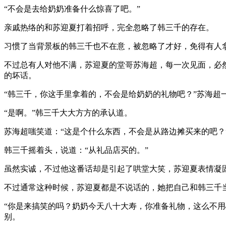
“不会是去给奶奶准备什么惊喜了吧。”
亲戚热络的和苏迎夏打着招呼，完全忽略了韩三千的存在。
习惯了当背景板的韩三千也不在意，被忽略了才好，免得有人
不过总有人对他不满，苏迎夏的堂哥苏海超，每一次见面，必
的坏话。
“韩三千，你这手里拿着的，不会是给奶奶的礼物吧？”苏海超
“是啊。”韩三千大大方方的承认道。
苏海超嗤笑道：“这是个什么东西，不会是从路边摊买来的吧？
韩三千摇着头，说道：“从礼品店买的。”
虽然实诚，不过他这番话却是引起了哄堂大笑，苏迎夏表情凝
不过通常这种时候，苏迎夏都是不说话的，她把自己和韩三千
“你是来搞笑的吗？奶奶今天八十大寿，你准备礼物，这么不
别。