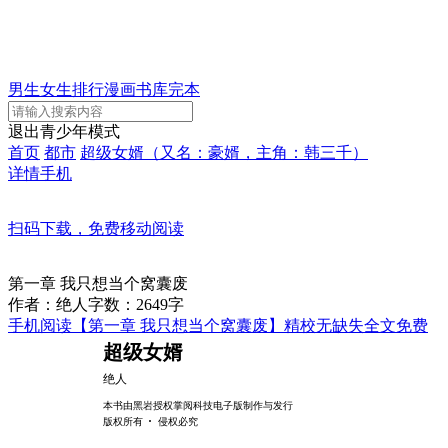
男生
女生
排行
漫画
书库
完本
退出青少年模式
首页
都市
超级女婿（又名：豪婿，主角：韩三千）
详情
手机
扫码下载，免费移动阅读
第一章 我只想当个窝囊废
作者：绝人
字数：2649字
手机阅读【第一章 我只想当个窝囊废】精校无缺失全文免费
超级女婿
绝人
本书由黑岩授权掌阅科技电子版制作与发行
·
版权所有
侵权必究