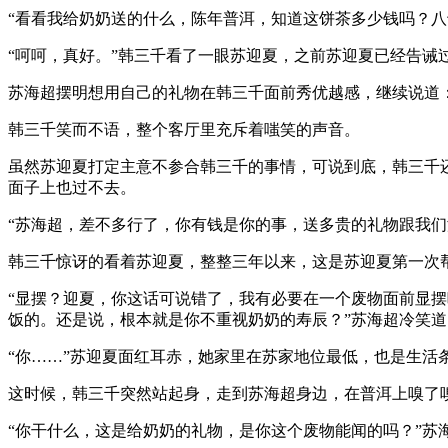
“看看我给奶奶送的什么，陈年普洱，知道这饼茶多少钱吗？八
“呵呵，真好。”韩三千看了一眼苏迎夏，之前苏迎夏已经告诫
苏海超摆明想用自己的礼物在韩三千面前秀优越感，继续说道：
韩三千笑而不语，整个客厅里充斥着嗤笑的声音。
虽然苏迎夏打定主意不参合韩三千的事情，可说到底，韩三千
面子上也过不去。
“苏海超，差不多行了，你有钱是你的事，送多贵的礼物跟我们
韩三千惊讶的看着苏迎夏，整整三年以来，这是苏迎夏第一次
“显摆？迎夏，你这话可说错了，我有必要在一个废物面前显
饭的。还是说，根本就是你不重视奶奶的寿辰？”苏海超冷笑道
“你……”苏迎夏面红耳赤，她家里在苏家地位最低，也是生活
这时候，韩三千突然站起身，走到苏海超身边，在普洱上嗅了
“你干什么，这是给奶奶的礼物，是你这个废物能闻的吗？”苏