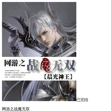
已完结
网游之战魔无双