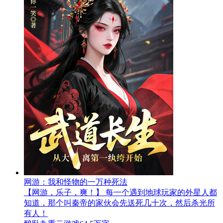
网游：我和怪物的一万种死法
【网游，乐子，爽！】 每一个遇到地球玩家的外星人都
知道，那个叫秦帝的家伙会先送死几十次，然后杀光所
有人！