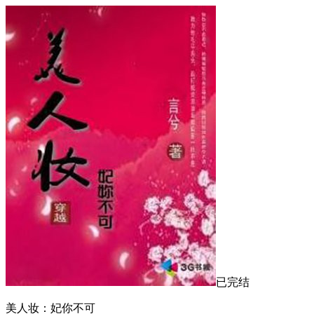
已完结
美人妆：妃你不可