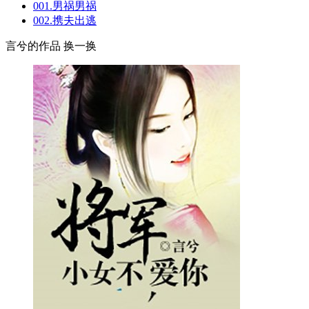
001.男祸男祸
002.携夫出逃
言兮的作品
换一换