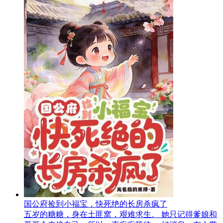
国公府捡到小福宝，快死绝的长房杀疯了
五岁的糖糖，身在土匪窝，艰难求生。 她只记得爹娘和