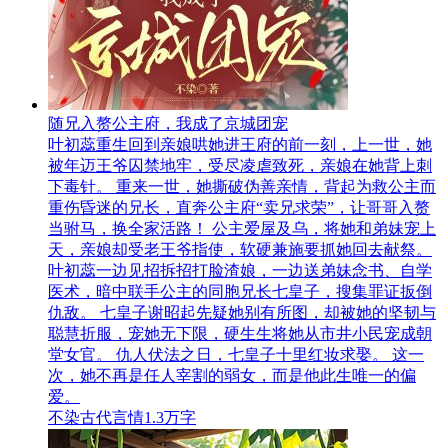
随兄入赘公主府，我成了京城团宠
叶初蕊重生回到亲娘哄她进王府的前一刻，上一世，她
被年迈王爷囚禁地牢，受尽凌虐致死，亲娘在她背上刺
下毒针。 重来一世，她撕破伪善亲情，背起为救公主而
重伤昏迷的兄长，直奔公主府“卖兄求荣”，让哥哥入赘
当驸马，换全家活路！ 公主爱屋及乌，将她和弟妹宠上
天，亲娘却受老王爷指使，软硬兼施要抓她回去献祭。
叶初蕊一边见招拆招打脸渣娘，一边送弟妹念书、自学
医术，暗中联手公主的同胞兄长七皇子，搜集罪证扳倒
仇敌。 七皇子谢昭起先疑她别有所图，却被她的坚韧与
聪慧折服，宠她无下限，硬生生将她从市井小民宠成朝
堂女官。 仇人伏法之日，七皇子十里红妆求娶。 这一
次，她不再是任人宰割的弱女，而是他此生唯一的偏
爱。
不染
古代言情
1.3万字