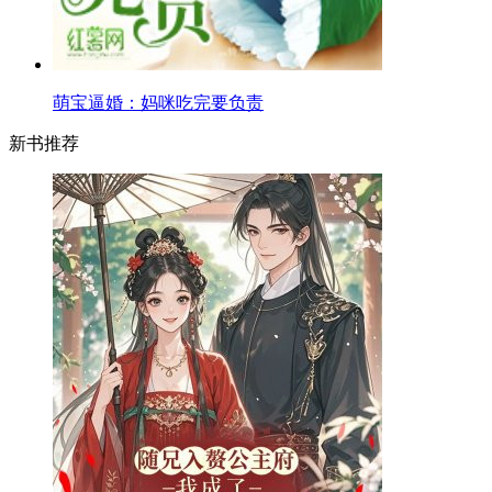
萌宝逼婚：妈咪吃完要负责
新书推荐