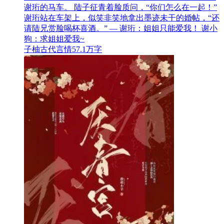
谢珩的马车。 陆子征青着脸质问，“你们怎么在一起！”
谢珩站在车架上，似笑非笑地拿出墨迹未干的婚帖，“还
请陆兄赏脸喝杯喜酒。” — 谢珩：姐姐只能爱我！ 谢小
狗：求姐姐爱我~
子柚
古代言情
57.1万字