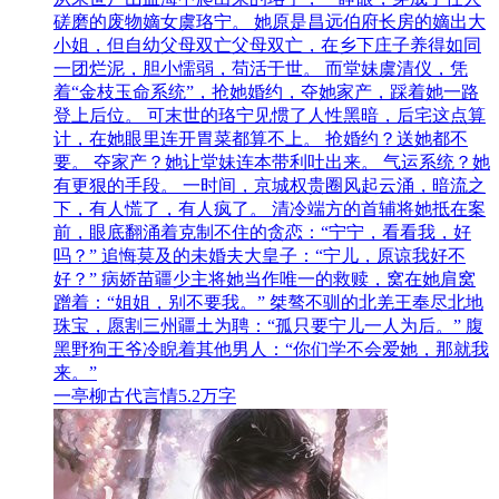
磋磨的废物嫡女虞珞宁。 她原是昌远伯府长房的嫡出大
小姐，但自幼父母双亡父母双亡，在乡下庄子养得如同
一团烂泥，胆小懦弱，苟活于世。 而堂妹虞清仪，凭
着“金枝玉命系统”，抢她婚约，夺她家产，踩着她一路
登上后位。 可末世的珞宁见惯了人性黑暗，后宅这点算
计，在她眼里连开胃菜都算不上。 抢婚约？送她都不
要。 夺家产？她让堂妹连本带利吐出来。 气运系统？她
有更狠的手段。 一时间，京城权贵圈风起云涌，暗流之
下，有人慌了，有人疯了。 清冷端方的首辅将她抵在案
前，眼底翻涌着克制不住的贪恋：“宁宁，看看我，好
吗？” 追悔莫及的未婚夫大皇子：“宁儿，原谅我好不
好？” 病娇苗疆少主将她当作唯一的救赎，窝在她肩窝
蹭着：“姐姐，别不要我。” 桀骜不驯的北羌王奉尽北地
珠宝，愿割三州疆土为聘：“孤只要宁儿一人为后。” 腹
黑野狗王爷冷睨着其他男人：“你们学不会爱她，那就我
来。”
一亭柳
古代言情
5.2万字