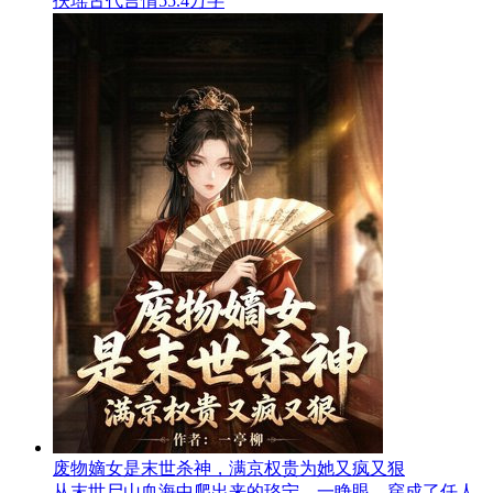
扶瑶
古代言情
55.4万字
废物嫡女是末世杀神，满京权贵为她又疯又狠
从末世尸山血海中爬出来的珞宁，一睁眼，穿成了任人