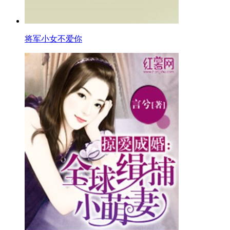
将军小女不爱你