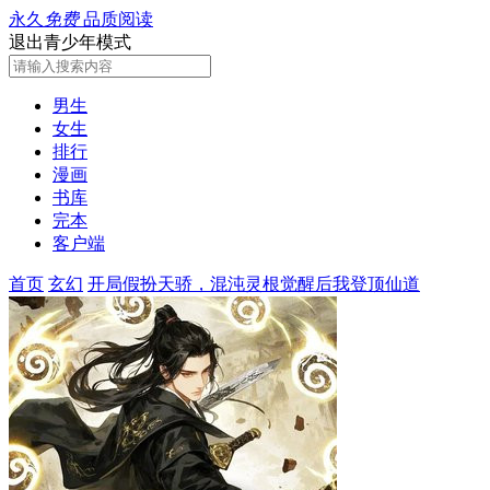
永久
免费
品质阅读
退出青少年模式
男生
女生
排行
漫画
书库
完本
客户端
首页
玄幻
开局假扮天骄，混沌灵根觉醒后我登顶仙道