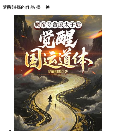
梦醒泪殇的作品
换一换