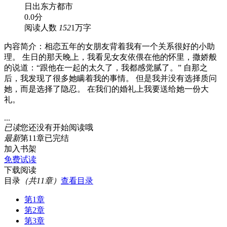
日出东方
都市
0.0分
阅读人数
152
1万字
内容简介：相恋五年的女朋友背着我有一个关系很好的小助
理。 生日的那天晚上，我看见女友依偎在他的怀里，撒娇般
的说道：“跟他在一起的太久了，我都感觉腻了。” 自那之
后，我发现了很多她瞒着我的事情。 但是我并没有选择质问
她，而是选择了隐忍。 在我们的婚礼上我要送给她一份大
礼。
...
已读
您还没有开始阅读哦
最新
第11章
已完结
加入书架
免费试读
下载阅读
目录
（共11章）
查看目录
第1章
第2章
第3章