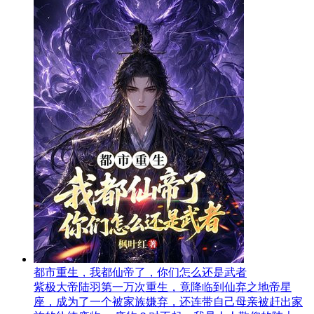
都市重生，我都仙帝了，你们怎么还是武者
紫极大帝陆羽第一万次重生，竟降临到仙弃之地帝星
座，成为了一个被家族嫌弃，还连带自己母亲被赶出家