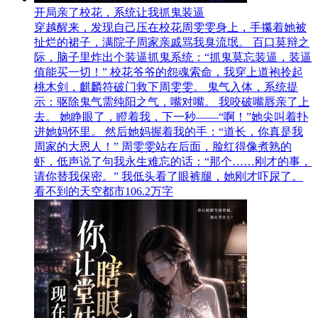
开局亲了校花，系统让我抓鬼装逼
穿越醒来，发现自己压在校花周雯雯身上，手攥着她被
扯烂的裙子，满院子周家亲戚骂我臭流氓。 百口莫辩之
际，脑子里炸出个装逼抓鬼系统：“抓鬼莫忘装逼，装逼
值能买一切！” 校花爷爷的怨魂索命，我穿上道袍拎起
桃木剑，麒麟符破门救下周雯雯。 鬼气入体，系统提
示：驱除鬼气需纯阳之气，嘴对嘴。 我咬破嘴唇亲了上
去。 她睁眼了，瞪着我，下一秒——“啊！”她尖叫着扑
进她妈怀里。 然后她妈握着我的手：“道长，你真是我
周家的大恩人！” 周雯雯站在后面，脸红得像煮熟的
虾，低声说了句我永生难忘的话：“那个……刚才的事，
请你替我保密。” 我低头看了眼裤腿，她刚才吓尿了。
看不到的天空
都市
106.2万字