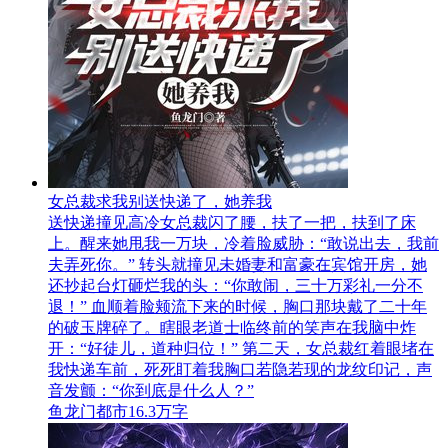
女总裁求我别送快递了，她养我
送快递撞见高冷女总裁闪了腰，扶了一把，扶到了床
上。醒来她甩我一万块，冷着脸威胁：“敢说出去，我前
夫弄死你。” 转头就撞见未婚妻和富豪在宾馆开房，她
还抄起台灯砸烂我的头：“你敢闹，三十万彩礼一分不
退！” 血顺着脸颊流下来的时候，胸口那块戴了二十年
的破玉牌碎了。瞎眼老道士临终前的笑声在我脑中炸
开：“好徒儿，道种归位！” 第二天，女总裁红着眼堵在
我快递车前，死死盯着我胸口若隐若现的龙纹印记，声
音发颤：“你到底是什么人？”
鱼龙门
都市
16.3万字