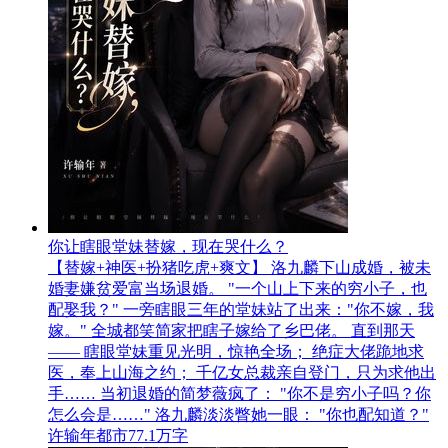
你让瞎眼堂妹替嫁，现在哭什么？
【替嫁+神医+扮猪吃虎+爽文】 洛九麟下山成婚，被未
婚妻嫌贫爱富当场退婚。 "一个山上下来的穷小子，也
配娶我？" 一旁瞎眼三年的堂妹站了出来："你不嫁，我
嫁。" 全城都笑简家把瞎子嫁给了乡巴佬。 直到那天
—— 瞎眼堂妹重见光明，惊艳全场； 绝症大佬跪地求
医，奉上山海之约； 千亿女总裁亲自登门，只为求他出
手…… 当初退婚的简梦薇疯了： "你不是穷小子吗？你
怎么会是……" 洛九麟淡淡瞥她一眼： "你也配知道？"
许输年
都市
77.1万字