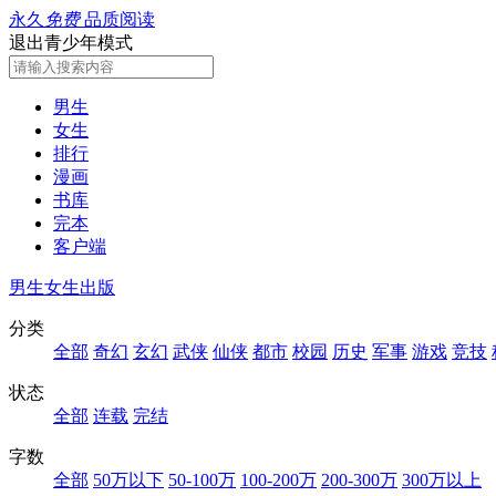
永久
免费
品质阅读
退出青少年模式
男生
女生
排行
漫画
书库
完本
客户端
男生
女生
出版
分类
全部
奇幻
玄幻
武侠
仙侠
都市
校园
历史
军事
游戏
竞技
状态
全部
连载
完结
字数
全部
50万以下
50-100万
100-200万
200-300万
300万以上