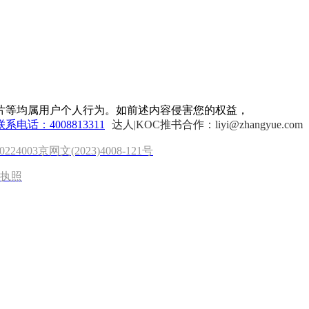
片等均属用户个人行为。如前述内容侵害您的权益，
联系电话：4008813311
达人|KOC推书合作：liyi@zhangyue.com
0224003
京网文(2023)4008-121号
执照