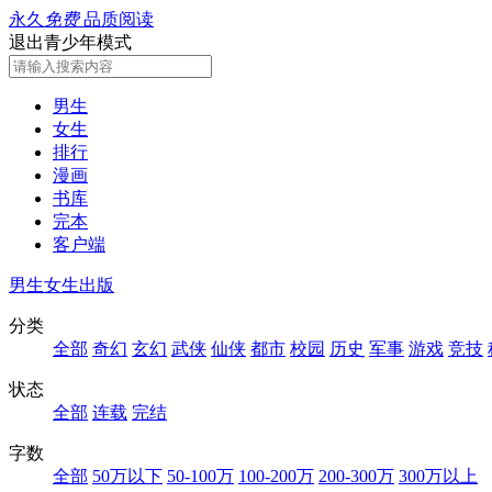
永久
免费
品质阅读
退出青少年模式
男生
女生
排行
漫画
书库
完本
客户端
男生
女生
出版
分类
全部
奇幻
玄幻
武侠
仙侠
都市
校园
历史
军事
游戏
竞技
状态
全部
连载
完结
字数
全部
50万以下
50-100万
100-200万
200-300万
300万以上