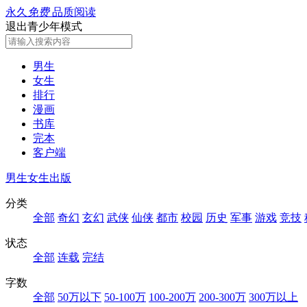
永久
免费
品质阅读
退出青少年模式
男生
女生
排行
漫画
书库
完本
客户端
男生
女生
出版
分类
全部
奇幻
玄幻
武侠
仙侠
都市
校园
历史
军事
游戏
竞技
状态
全部
连载
完结
字数
全部
50万以下
50-100万
100-200万
200-300万
300万以上