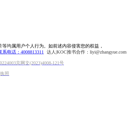
片等均属用户个人行为。如前述内容侵害您的权益，
联系电话：4008813311
达人|KOC推书合作：liyi@zhangyue.com
0224003
京网文(2023)4008-121号
执照