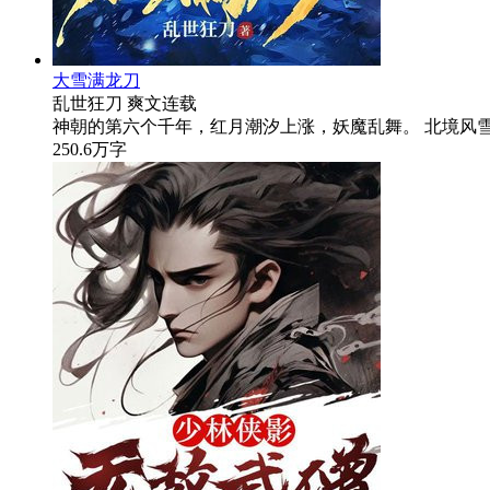
大雪满龙刀
乱世狂刀
爽文
连载
神朝的第六个千年，红月潮汐上涨，妖魔乱舞。 北境风
250.6万字