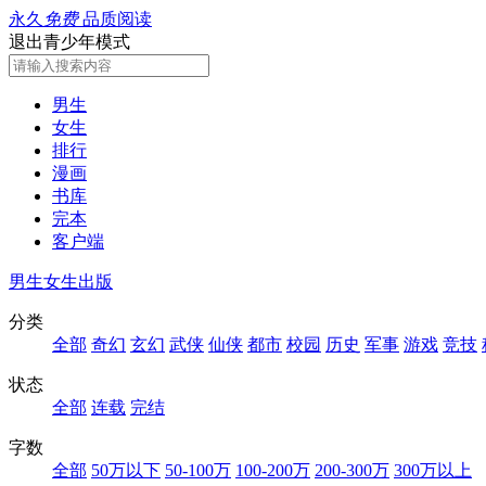
永久
免费
品质阅读
退出青少年模式
男生
女生
排行
漫画
书库
完本
客户端
男生
女生
出版
分类
全部
奇幻
玄幻
武侠
仙侠
都市
校园
历史
军事
游戏
竞技
状态
全部
连载
完结
字数
全部
50万以下
50-100万
100-200万
200-300万
300万以上