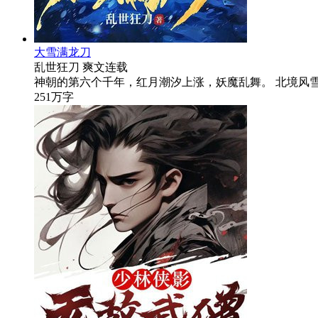
大雪满龙刀
乱世狂刀
爽文
连载
神朝的第六个千年，红月潮汐上涨，妖魔乱舞。 北境风
251万字