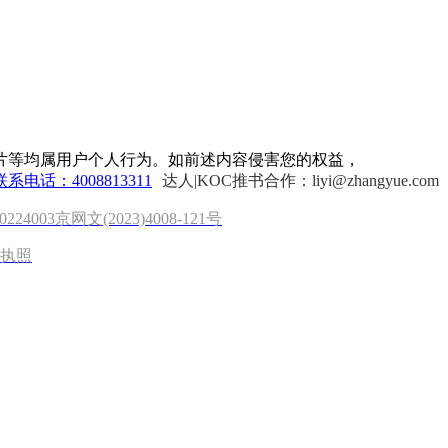
片等均属用户个人行为。如前述内容侵害您的权益，
联系电话：4008813311
达人|KOC推书合作：liyi@zhangyue.com
0224003
京网文(2023)4008-121号
执照