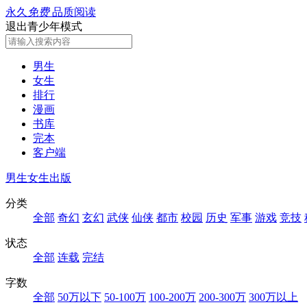
永久
免费
品质阅读
退出青少年模式
男生
女生
排行
漫画
书库
完本
客户端
男生
女生
出版
分类
全部
奇幻
玄幻
武侠
仙侠
都市
校园
历史
军事
游戏
竞技
状态
全部
连载
完结
字数
全部
50万以下
50-100万
100-200万
200-300万
300万以上