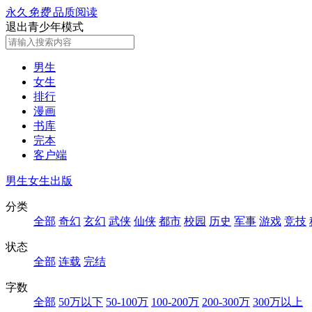
永久
免费
品质阅读
退出青少年模式
男生
女生
排行
漫画
书库
完本
客户端
男生
女生
出版
分类
全部
奇幻
玄幻
武侠
仙侠
都市
校园
历史
军事
游戏
竞技
状态
全部
连载
完结
字数
全部
50万以下
50-100万
100-200万
200-300万
300万以上