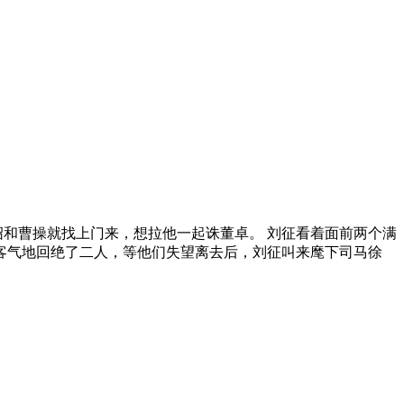
绍和曹操就找上门来，想拉他一起诛董卓。 刘征看着面前两个满
客气地回绝了二人，等他们失望离去后，刘征叫来麾下司马徐