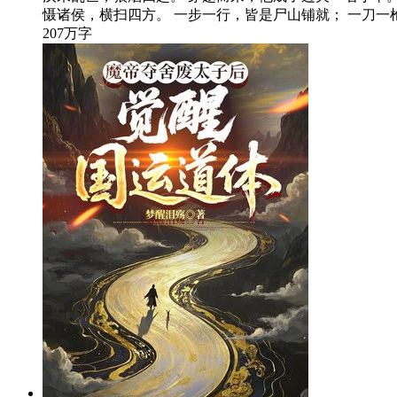
慑诸侯，横扫四方。 一步一行，皆是尸山铺就； 一刀
207万字