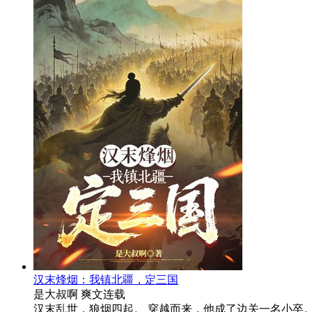
汉末烽烟：我镇北疆，定三国
是大叔啊
爽文
连载
汉末乱世，狼烟四起。 穿越而来，他成了边关一名小卒