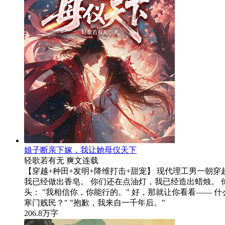
娘子断亲下嫁，我让她母仪天下
轻歌若有无
爽文
连载
【穿越+种田+发明+降维打击+甜宠】 现代理工男一朝穿
我已经做出香皂。 你们还在点油灯，我已经造出蜡烛。 
头： "我相信你，你能行的。" 好，那就让你看看——
寒门贱民？" "抱歉，我来自一千年后。"
206.8万字