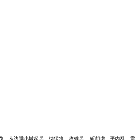
生路，从边陲小城起兵，纳猛将，收雄兵。 斩胡虏，平内乱，震