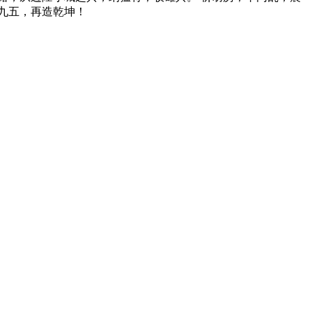
顶九五，再造乾坤！