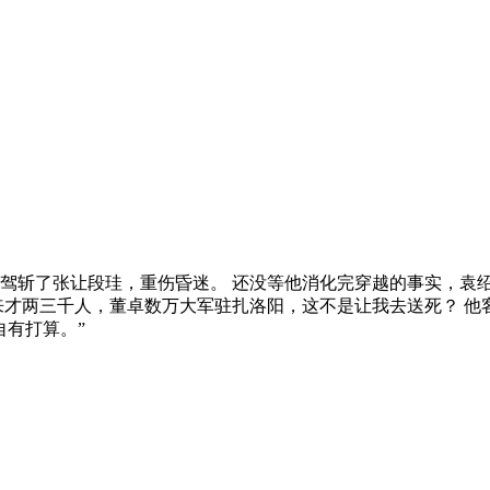
驾斩了张让段珪，重伤昏迷。 还没等他消化完穿越的事实，袁
来才两三千人，董卓数万大军驻扎洛阳，这不是让我去送死？ 他
自有打算。”