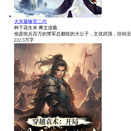
大宋最惨官二代
种下花生米
爽文
连载
他是统兵百万的禁军总都统的大公子，文优武强，但却没
222.5万字