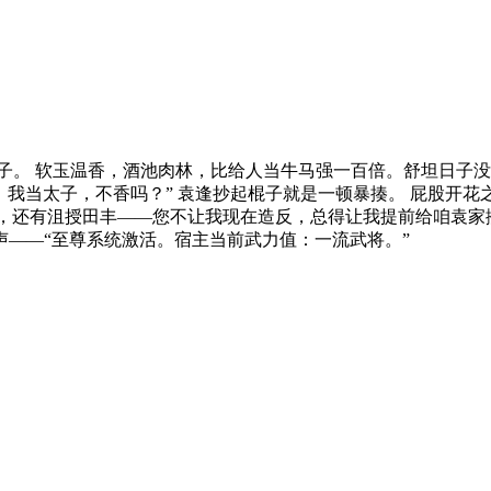
嫡子。 软玉温香，酒池肉林，比给人当牛马强一百倍。舒坦日子
，我当太子，不香吗？” 袁逢抄起棍子就是一顿暴揍。 屁股开
云，还有沮授田丰——您不让我现在造反，总得让我提前给咱袁家
声——“至尊系统激活。宿主当前武力值：一流武将。”