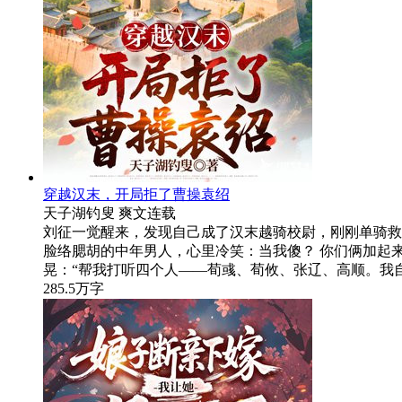
穿越汉末，开局拒了曹操袁绍
天子湖钓叟
爽文
连载
刘征一觉醒来，发现自己成了汉末越骑校尉，刚刚单骑救
脸络腮胡的中年男人，心里冷笑：当我傻？ 你们俩加起
晃：“帮我打听四个人——荀彧、荀攸、张辽、高顺。我
285.5万字