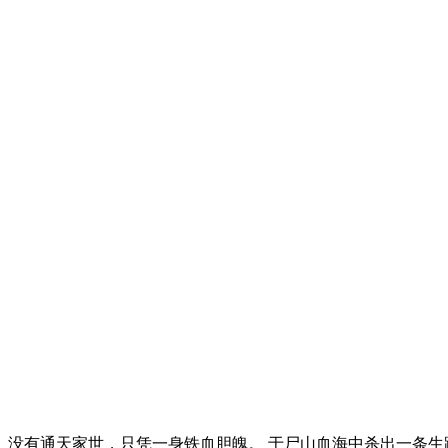
。 没有通天家世，只凭一身铁血胆魄。 于尸山血海中杀出一条