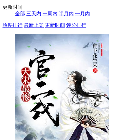
更新时间
全部
三天内
一周内
半月内
一月内
热度排行
最新上架
更新时间
评分排行