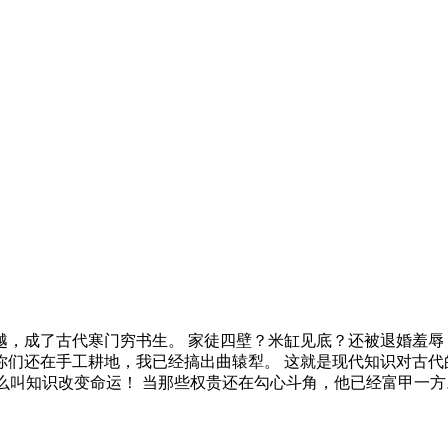
越，成了古代寒门穷书生。 家徒四壁？米缸见底？还被退婚羞辱？
你们还在手工耕地，我已经搞出曲辕犁。 这就是现代知识对古代
 什么叫知识改变命运！ 当那些权贵还在勾心斗角，他已经富甲一方