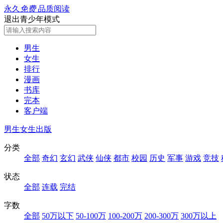
永久
免费
品质阅读
退出青少年模式
男生
女生
排行
漫画
书库
完本
客户端
男生
女生
出版
分类
全部
奇幻
玄幻
武侠
仙侠
都市
校园
历史
军事
游戏
竞技
状态
全部
连载
完结
字数
全部
50万以下
50-100万
100-200万
200-300万
300万以上