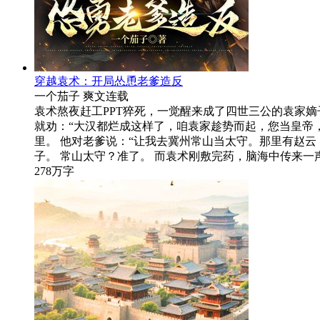
穿越袁术：开局怂恿老爹造反
一个茄子
爽文
连载
袁术熬夜赶工PPT猝死，一觉醒来成了四世三公的袁家
就劝：“大汉都烂成这样了，咱袁家趁势而起，您当皇帝
里。 他对老爹说：“让我去冀州常山当太守。那里有赵
子。 常山太守？准了。 而袁术刚敷完药，脑海中传来一
278万字