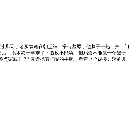
没过几天，老爹袁逢在朝堂被十常侍羞辱，他脑子一热，关上门
花之后，袁术终于学乖了：造反不能急，但鸡蛋不能放一个篮子
攒点家底吧？” 袁逢揉着打酸的手腕，看着这个被揍开窍的儿