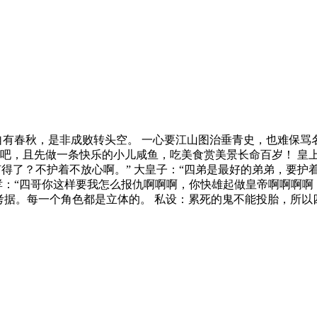
自有春秋，是非成败转头空。 一心要江山图治垂青史，也难保骂
吧，且先做一条快乐的小儿咸鱼，吃美食赏美景长命百岁！ 皇
何得了？不护着不放心啊。” 大皇子：“四弟是最好的弟弟，要护
哮：“四哥你这样要我怎么报仇啊啊啊，你快雄起做皇帝啊啊啊啊
勿考据。每一个角色都是立体的。 私设：累死的鬼不能投胎，所