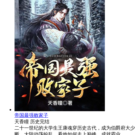
帝国最强败家子
天香瞳
历史
完结
二十一世纪的大学生王康魂穿历史古代，成为伯爵府大少
断，大陆动荡纷乱，看他如何走上巅峰，成就霸业……