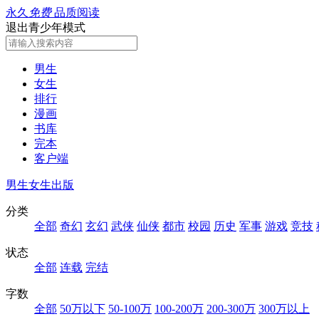
永久
免费
品质阅读
退出青少年模式
男生
女生
排行
漫画
书库
完本
客户端
男生
女生
出版
分类
全部
奇幻
玄幻
武侠
仙侠
都市
校园
历史
军事
游戏
竞技
状态
全部
连载
完结
字数
全部
50万以下
50-100万
100-200万
200-300万
300万以上