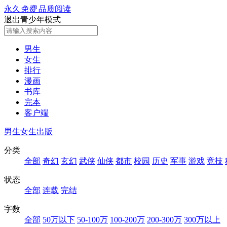
永久
免费
品质阅读
退出青少年模式
男生
女生
排行
漫画
书库
完本
客户端
男生
女生
出版
分类
全部
奇幻
玄幻
武侠
仙侠
都市
校园
历史
军事
游戏
竞技
状态
全部
连载
完结
字数
全部
50万以下
50-100万
100-200万
200-300万
300万以上