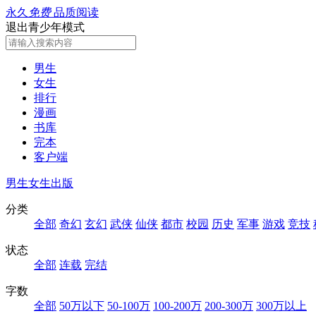
永久
免费
品质阅读
退出青少年模式
男生
女生
排行
漫画
书库
完本
客户端
男生
女生
出版
分类
全部
奇幻
玄幻
武侠
仙侠
都市
校园
历史
军事
游戏
竞技
状态
全部
连载
完结
字数
全部
50万以下
50-100万
100-200万
200-300万
300万以上