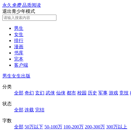
永久
免费
品质阅读
退出青少年模式
男生
女生
排行
漫画
书库
完本
客户端
男生
女生
出版
分类
全部
奇幻
玄幻
武侠
仙侠
都市
校园
历史
军事
游戏
竞技
状态
全部
连载
完结
字数
全部
50万以下
50-100万
100-200万
200-300万
300万以上