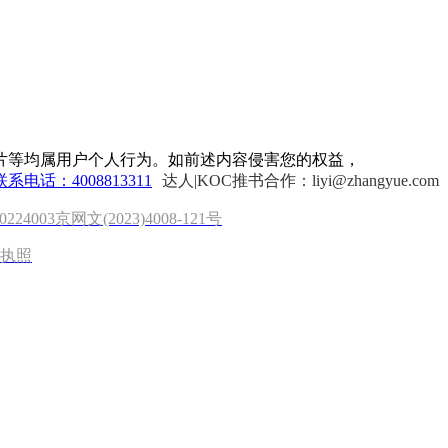
片等均属用户个人行为。如前述内容侵害您的权益，
联系电话：4008813311
达人|KOC推书合作：liyi@zhangyue.com
0224003
京网文(2023)4008-121号
执照