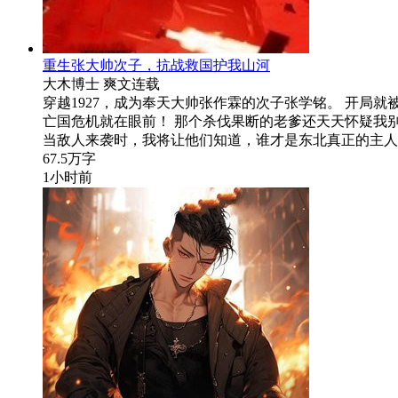
重生张大帅次子，抗战救国护我山河
大木博士
爽文
连载
穿越1927，成为奉天大帅张作霖的次子张学铭。 开局
亡国危机就在眼前！ 那个杀伐果断的老爹还天天怀疑我别
当敌人来袭时，我将让他们知道，谁才是东北真正的主人
67.5万字
1小时前