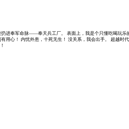
就被扔进奉军命脉——奉天兵工厂。 表面上，我是个只懂吃喝玩
有用心！ 内忧外患，十死无生！ 没关系，我会出手。 超越时
！