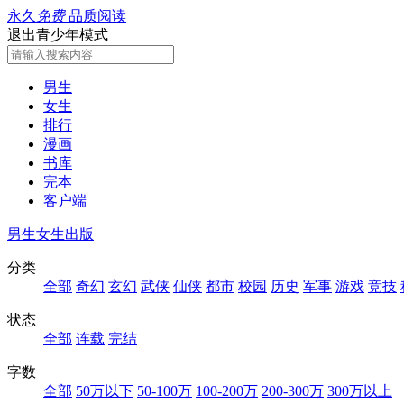
永久
免费
品质阅读
退出青少年模式
男生
女生
排行
漫画
书库
完本
客户端
男生
女生
出版
分类
全部
奇幻
玄幻
武侠
仙侠
都市
校园
历史
军事
游戏
竞技
状态
全部
连载
完结
字数
全部
50万以下
50-100万
100-200万
200-300万
300万以上