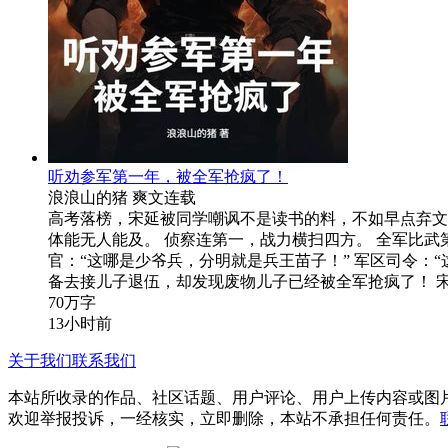
听劝参军第一年，被全军抢疯了！
浪浪山的猪
爽文
连载
高考落榜，宋延被同学嘲讽不是读书的料，不如早点弃文
体能无人能及。 侦察连第一，战力横扫四方。 全军比武
官：“这哪是少爷兵，分明就是兵王苗子！” 军区司令：“这
备去接儿子退伍，却发现废物儿子已经被全军抢疯了！ 
70万字
13小时前
关于我们
联系我们
本站所收录的作品、社区话题、用户评论、用户上传内容或图
欢迎举报投诉，一经核实，立即删除，本站不承担任何责任。