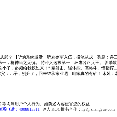
从武？ 【听劝系统激活，听劝参军入伍，投笔从戎，奖励：兵王
第一，枪神当之无愧。 特种兵选拔第一，狂虐各路兵王。 羡慕嫉
小子，必须给我挖过来！” 精射击、强体能、高格斗、懂指挥...
宋父：儿子，别升了，回来继承家业吧，咱家真的有矿！ 宋延：
片等均属用户个人行为。如前述内容侵害您的权益，
联系电话：4008813311
达人|KOC推书合作：liyi@zhangyue.com