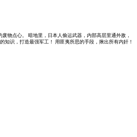
乐的废物点心。 暗地里，日本人偷运武器，内部高层里通外敌，
代的知识，打造最强军工！ 用匪夷所思的手段，揪出所有内奸！