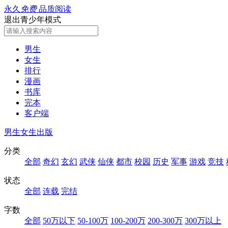
永久
免费
品质阅读
退出青少年模式
男生
女生
排行
漫画
书库
完本
客户端
男生
女生
出版
分类
全部
奇幻
玄幻
武侠
仙侠
都市
校园
历史
军事
游戏
竞技
状态
全部
连载
完结
字数
全部
50万以下
50-100万
100-200万
200-300万
300万以上