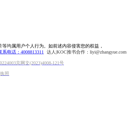
片等均属用户个人行为。如前述内容侵害您的权益，
联系电话：4008813311
达人|KOC推书合作：liyi@zhangyue.com
0224003
京网文(2023)4008-121号
执照