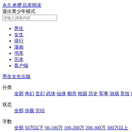
永久
免费
品质阅读
退出青少年模式
男生
女生
排行
漫画
书库
完本
客户端
男生
女生
出版
分类
全部
奇幻
玄幻
武侠
仙侠
都市
校园
历史
军事
游戏
竞技
状态
全部
连载
完结
字数
全部
50万以下
50-100万
100-200万
200-300万
300万以上