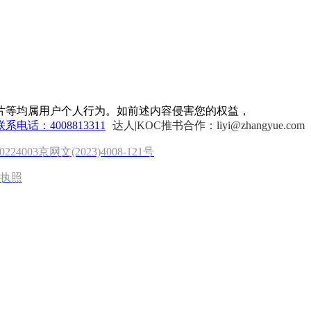
片等均属用户个人行为。如前述内容侵害您的权益，
联系电话：4008813311
达人|KOC推书合作：liyi@zhangyue.com
0224003
京网文(2023)4008-121号
执照