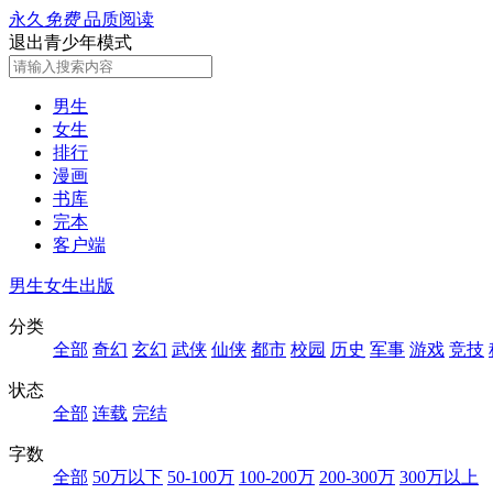
永久
免费
品质阅读
退出青少年模式
男生
女生
排行
漫画
书库
完本
客户端
男生
女生
出版
分类
全部
奇幻
玄幻
武侠
仙侠
都市
校园
历史
军事
游戏
竞技
状态
全部
连载
完结
字数
全部
50万以下
50-100万
100-200万
200-300万
300万以上