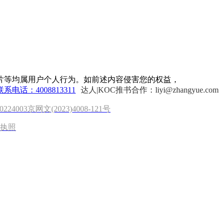
片等均属用户个人行为。如前述内容侵害您的权益，
联系电话：4008813311
达人|KOC推书合作：liyi@zhangyue.com
0224003
京网文(2023)4008-121号
执照