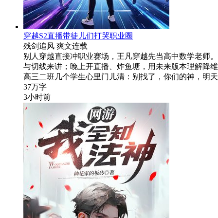
穿越S2直播带徒儿们打哭职业圈
残剑追风
爽文
连载
别人穿越直接冲职业赛场，王凡穿越先当高中数学老师。 前
与切线来讲；晚上开直播、炸鱼塘，用未来版本理解降维打击
高三二班几个学生心里门儿清：别找了，你们的神，明天
37万字
3小时前