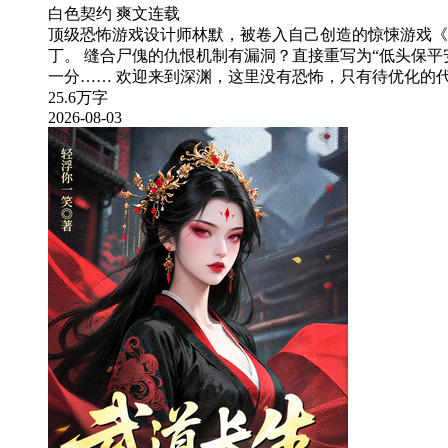
白色契约
爽文
连载
顶级恐怖游戏设计师林默，被卷入自己创造的惊悚游戏《
丁。 缝合尸傀的仇恨机制有漏洞？直接重写为“低头保平
一分…… 欢迎来到深渊，这里没有恐怖，只有待优化的
25.6万字
2026-08-03