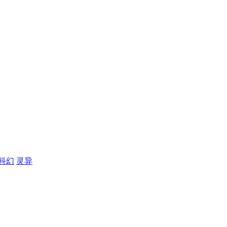
科幻
灵异