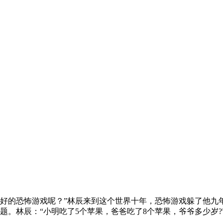
好的恐怖游戏呢？”林辰来到这个世界十年，恐怖游戏躲了他九
。林辰：“小明吃了5个苹果，爸爸吃了8个苹果，爷爷多少岁?”