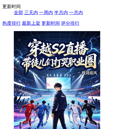
更新时间
全部
三天内
一周内
半月内
一月内
热度排行
最新上架
更新时间
评分排行