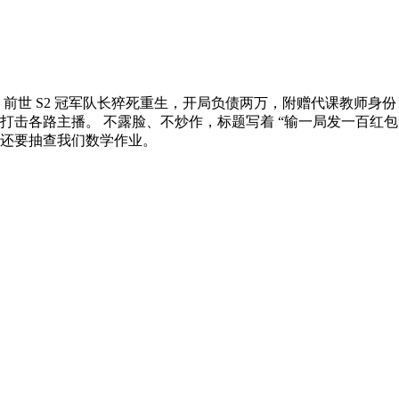
世 S2 冠军队长猝死重生，开局负债两万，附赠代课教师身份 +
各路主播。 不露脸、不炒作，标题写着 “输一局发一百红包”，
还要抽查我们数学作业。