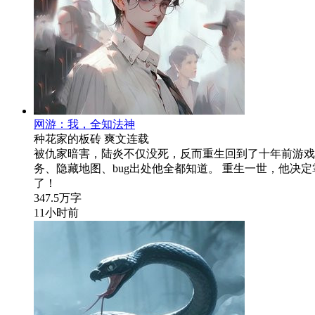
网游：我，全知法神
种花家的板砖
爽文
连载
被仇家暗害，陆炎不仅没死，反而重生回到了十年前游戏
务、隐藏地图、bug出处他全都知道。 重生一世，他
了！
347.5万字
11小时前