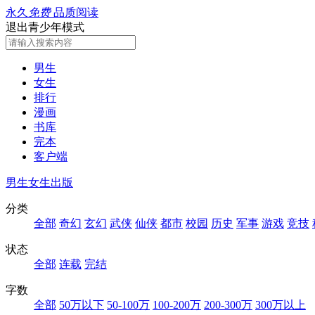
永久
免费
品质阅读
退出青少年模式
男生
女生
排行
漫画
书库
完本
客户端
男生
女生
出版
分类
全部
奇幻
玄幻
武侠
仙侠
都市
校园
历史
军事
游戏
竞技
状态
全部
连载
完结
字数
全部
50万以下
50-100万
100-200万
200-300万
300万以上