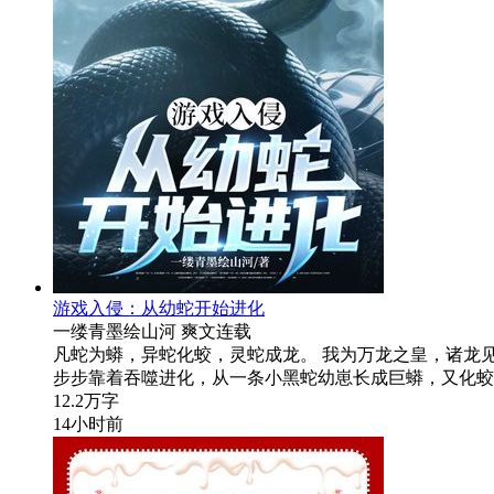
游戏入侵：从幼蛇开始进化
一缕青墨绘山河
爽文
连载
凡蛇为蟒，异蛇化蛟，灵蛇成龙。 我为万龙之皇，诸龙见我
步步靠着吞噬进化，从一条小黑蛇幼崽长成巨蟒，又化蛟成龙
12.2万字
14小时前