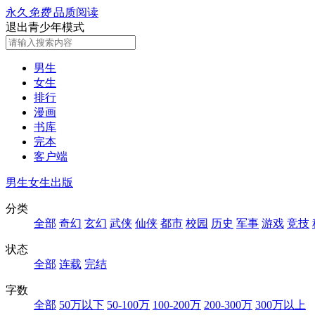
永久
免费
品质阅读
退出青少年模式
男生
女生
排行
漫画
书库
完本
客户端
男生
女生
出版
分类
全部
奇幻
玄幻
武侠
仙侠
都市
校园
历史
军事
游戏
竞技
状态
全部
连载
完结
字数
全部
50万以下
50-100万
100-200万
200-300万
300万以上