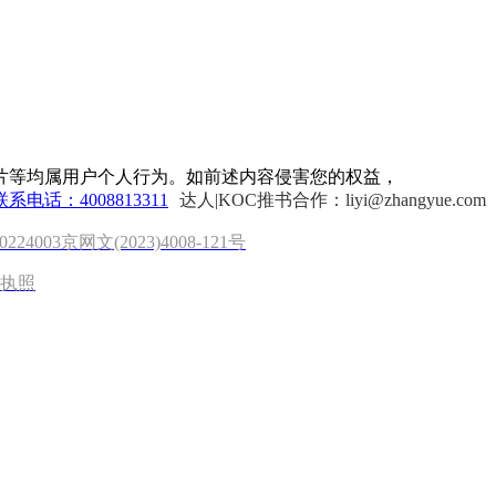
片等均属用户个人行为。如前述内容侵害您的权益，
联系电话：4008813311
达人|KOC推书合作：liyi@zhangyue.com
0224003
京网文(2023)4008-121号
执照