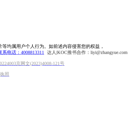
片等均属用户个人行为。如前述内容侵害您的权益，
联系电话：4008813311
达人|KOC推书合作：liyi@zhangyue.com
0224003
京网文(2023)4008-121号
执照