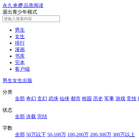
永久
免费
品质阅读
退出青少年模式
男生
女生
排行
漫画
书库
完本
客户端
男生
女生
出版
分类
全部
奇幻
玄幻
武侠
仙侠
都市
校园
历史
军事
游戏
竞技
状态
全部
连载
完结
字数
全部
50万以下
50-100万
100-200万
200-300万
300万以上