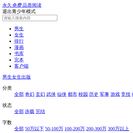
永久
免费
品质阅读
退出青少年模式
男生
女生
排行
漫画
书库
完本
客户端
男生
女生
出版
分类
全部
奇幻
玄幻
武侠
仙侠
都市
校园
历史
军事
游戏
竞技
状态
全部
连载
完结
字数
全部
50万以下
50-100万
100-200万
200-300万
300万以上