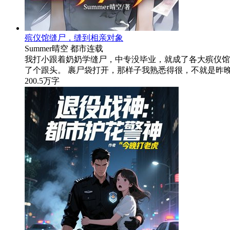
殡仪馆缝尸，缝到相亲对象
Summer晴空
都市
连载
我打小跟着奶奶学缝尸，中专没毕业，就成了各大殡仪馆
了个跟头。 裹尸袋打开，那样子我熟悉得很，不就是昨
200.5万字