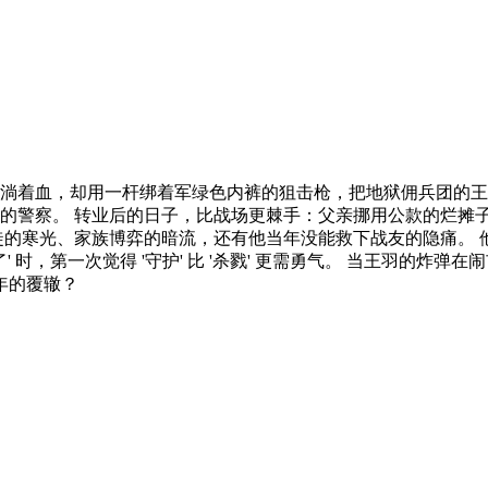
淌着血，却用一杆绑着军绿色内裤的狙击枪，把地狱佣兵团的王牌
的警察。 转业后的日子，比战场更棘手：父亲挪用公款的烂摊子要
徒的寒光、家族博弈的暗流，还有他当年没能救下战友的隐痛。
 时，第一次觉得 '守护' 比 '杀戮' 更需勇气。 当王羽的炸
年的覆辙？