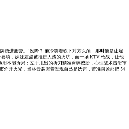
诱进圈套。' 投降？ 他冷笑着砍下对方头颅，那时他是让雇
填，妹妹差点被推进人渣的火坑，而一场 KTV 枪战，让他
 他用本能拆局：左手甩出的折刀精准劈碎威胁，心理战术击溃审
弹在闹市炸开火光，当林云裳哭着发现自己是诱饵，萧准攥紧那把 54