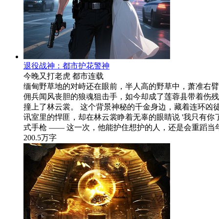
退役战神：都市护花警神
今晚又打老虎
都市
连载
缅甸野草地的对峙还在眼前，半人高的野草中，萧准右臂
佣兵闻风丧胆的狼魂狙击手，如今却成了莲蓉县带着伤残
撞上了林云裳。 这个背景神秘的千金身边，藏着连环凶
讯室里的悍匪，却在林云裳睁着无辜的眼睛说 '我只有你了'
式手枪 —— 这一次，他能护住想护的人，还是会重蹈当
200.5万字