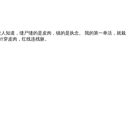
没人知道，缝尸缝的是皮肉，镇的是执念。 我的第一单活，就栽
银针穿皮肉，红线连残躯。