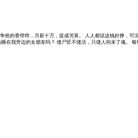
争抢的香饽饽，月薪十万，提成另算。 人人都说这钱好挣，可
晚睡在我旁边的女朋友吗？ 缝尸匠不缝活，只缝人间未了魂。 