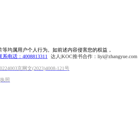
片等均属用户个人行为。如前述内容侵害您的权益，
联系电话：4008813311
达人|KOC推书合作：liyi@zhangyue.com
0224003
京网文(2023)4008-121号
执照