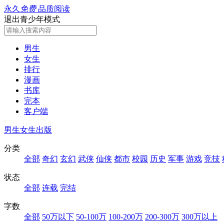
永久
免费
品质阅读
退出青少年模式
男生
女生
排行
漫画
书库
完本
客户端
男生
女生
出版
分类
全部
奇幻
玄幻
武侠
仙侠
都市
校园
历史
军事
游戏
竞技
状态
全部
连载
完结
字数
全部
50万以下
50-100万
100-200万
200-300万
300万以上