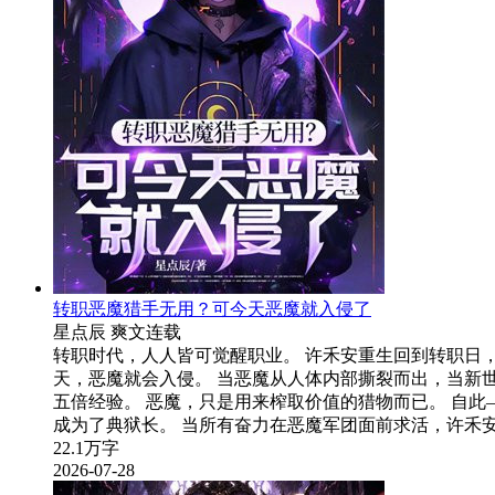
转职恶魔猎手无用？可今天恶魔就入侵了
星点辰
爽文
连载
转职时代，人人皆可觉醒职业。 许禾安重生回到转职日
天，恶魔就会入侵。 当恶魔从人体内部撕裂而出，当新世
五倍经验。 恶魔，只是用来榨取价值的猎物而已。 自
成为了典狱长。 当所有奋力在恶魔军团面前求活，许禾
22.1万字
2026-07-28