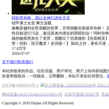
转职哥布林，我让女神们进化天灾
铠甲勇士女皇
爽文
连载
秦枫穿越到全民觉醒的世界，开局觉醒劣质级哥布林！ 
性目标进行污染，激活其体内潜在的黑暗职业！同时你将
脉的她居然发生了变异，觉醒出了劣质级的【劣质精灵】。
堕！转职：毁灭魔灵！史诗级！】 除此之外，更有天使
17.8万字
2026-07-07
关于我们
联系我们
本站所收录的作品、社区话题、用户评论、用户上传内容或图
欢迎举报投诉，一经核实，立即删除，本站不承担任何责任。
京ICP备19009670号-4
京公网安备 11010502039286号
京B2-2
网信算备110105363063502230011号
京批字第直190347号
营业
Copyright © 2019 Dejian.All Rights Reserved