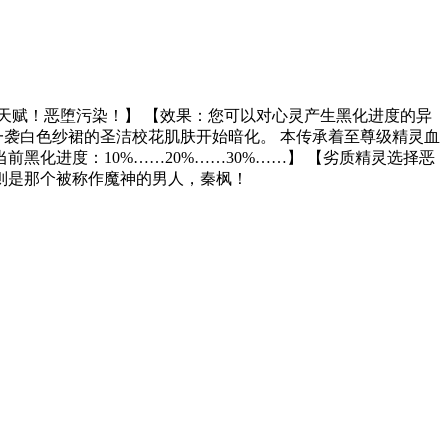
级天赋！恶堕污染！】 【效果：您可以对心灵产生黑化进度的异
一袭白色纱裙的圣洁校花肌肤开始暗化。 本传承着至尊级精灵血
黑化进度：10%……20%……30%……】 【劣质精灵选择恶
则是那个被称作魔神的男人，秦枫！