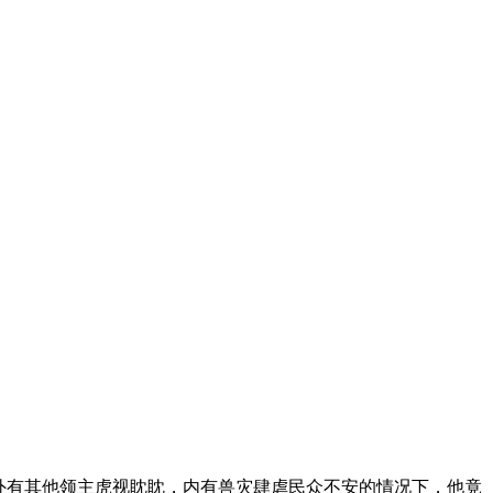
 外有其他领主虎视眈眈，内有兽灾肆虐民众不安的情况下，他竟