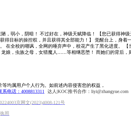
丑陋，弱小，阴暗！ 不过好在，神级天赋降临！ 【您已获得神
获得目标的操控权，并且获得其全部能力！】 觉醒台上，身着
 在全校的嘲讽，全网的唾弃声中，校花产生了黑化进度。 【当前
，龙娘，虫族之母，女猎魔人……等相继恶堕！ 而她们的背后，
片等均属用户个人行为。如前述内容侵害您的权益，
联系电话：4008813311
达人|KOC推书合作：liyi@zhangyue.com
0224003
京网文(2023)4008-121号
执照