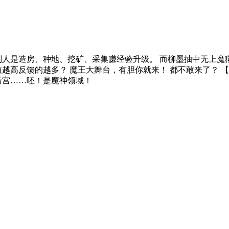
别人是造房、种地、挖矿、采集赚经验升级。 而柳墨抽中无上
值越高反馈的越多？ 魔王大舞台，有胆你就来！ 都不敢来了？
后宫……呸！是魔神领域！