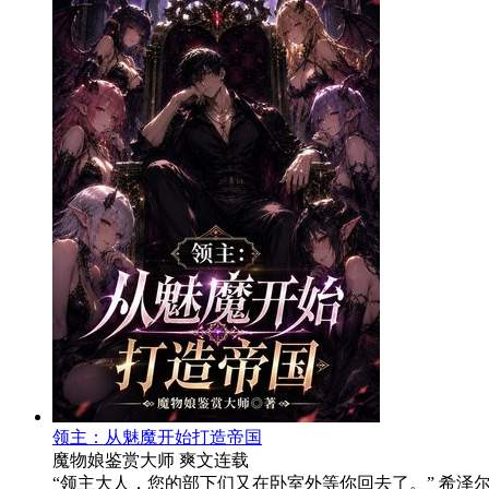
领主：从魅魔开始打造帝国
魔物娘鉴赏大师
爽文
连载
“领主大人，您的部下们又在卧室外等你回去了。” 希