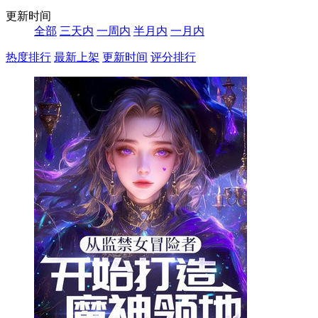
更新时间
全部
三天内
一周内
半月内
一月内
热度排行
最新上架
更新时间
评分排行