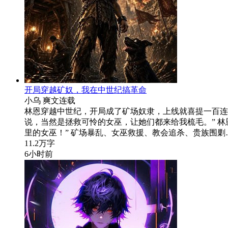
开局穿越矿奴，我在中世纪搞革命
小乌
爽文
连载
林恩穿越中世纪，开局成了矿场奴隶，上线就喜提一百连抽
说，当然是拯救可怜的女巫，让她们都来给我梳毛。” 林
里的女巫！” 矿场暴乱、女巫救援、教会追杀、贵族围剿
11.2万字
6小时前