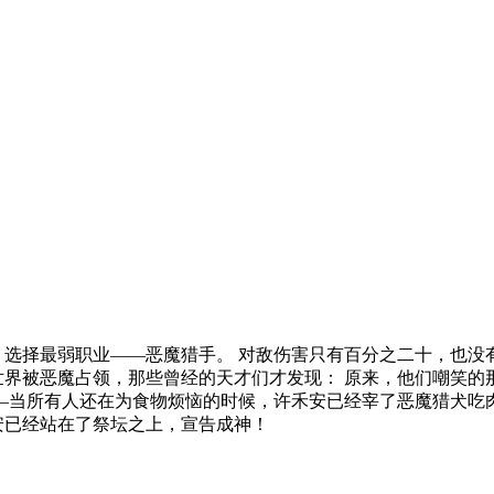
，选择最弱职业——恶魔猎手。 对敌伤害只有百分之二十，也没有
界被恶魔占领，那些曾经的天才们才发现： 原来，他们嘲笑的那个
此—当所有人还在为食物烦恼的时候，许禾安已经宰了恶魔猎犬吃
安已经站在了祭坛之上，宣告成神！