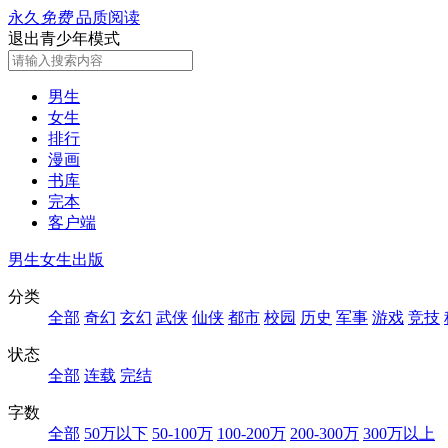
永久
免费
品质阅读
退出青少年模式
男生
女生
排行
漫画
书库
完本
客户端
男生
女生
出版
分类
全部
奇幻
玄幻
武侠
仙侠
都市
校园
历史
军事
游戏
竞技
状态
全部
连载
完结
字数
全部
50万以下
50-100万
100-200万
200-300万
300万以上