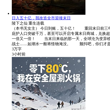
日入五十亿，我改造全市迎接末日
陵下之仙
重生
连载
（本书无女主） 今日到账，五十亿！ 重回末日前三
庇护人口突破千万，甚至可以开启专属末日商城，兑换
一倍又一倍！ 当末日来临的那一天，全球沦为变异植
战士……如潮水一般将怪物淹没。 颤抖吧，你们才
3万字
3小时前