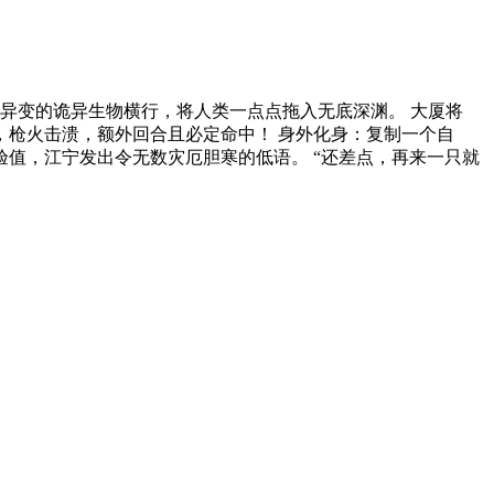
自异变的诡异生物横行，将人类一点点拖入无底深渊。 大厦将
，枪火击溃，额外回合且必定命中！ 身外化身：复制一个自
经验值，江宁发出令无数灾厄胆寒的低语。 “还差点，再来一只就