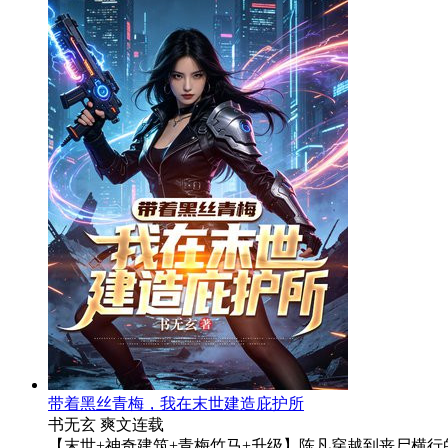
带着黑丝青梅，我在末世建造庇护所
书无玄
爽文
连载
【末世+神奇建筑+青梅竹马+升级】陈凡穿越到丧尸横