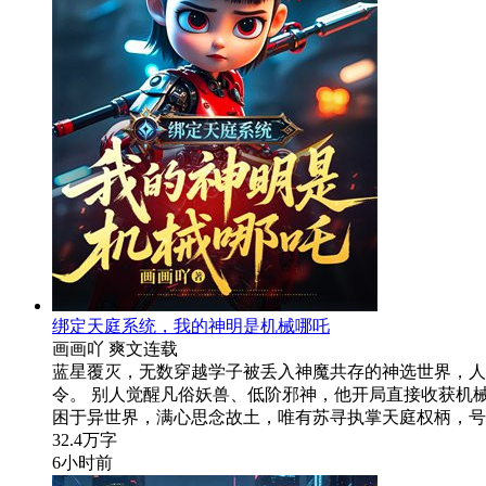
绑定天庭系统，我的神明是机械哪吒
画画吖
爽文
连载
蓝星覆灭，无数穿越学子被丢入神魔共存的神选世界，人
令。 别人觉醒凡俗妖兽、低阶邪神，他开局直接收获机
困于异世界，满心思念故土，唯有苏寻执掌天庭权柄，号
32.4万字
6小时前