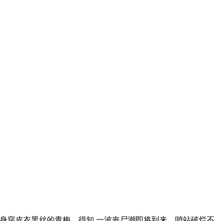
下身穿皮衣黑丝的青梅，得知 一波丧尸潮即将到来，哨站破烂不