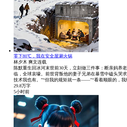
零下80℃，我在安全屋涮火锅
林夕木
爽文
连载
陈默重生回冰河末世前30天，立刻做三件事：断亲妈养老
临，全球哀嚎。前世背叛他的妻子兄弟在暴雪中磕头哭求
技术我也有。”“但我的规矩就一条——”“看着顺眼的，
29.8万字
5小时前