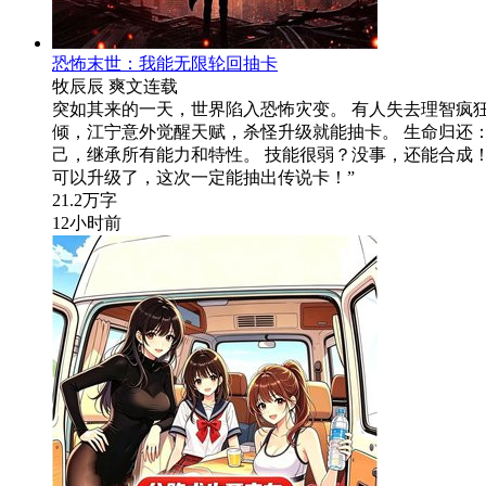
恐怖末世：我能无限轮回抽卡
牧辰辰
爽文
连载
突如其来的一天，世界陷入恐怖灾变。 有人失去理智疯狂
倾，江宁意外觉醒天赋，杀怪升级就能抽卡。 生命归还
己，继承所有能力和特性。 技能很弱？没事，还能合成！
可以升级了，这次一定能抽出传说卡！”
21.2万字
12小时前