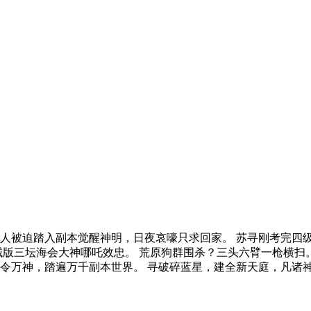
人被迫踏入副本觉醒神明，日夜哀嚎只求回家。 苏寻刚考完四
械版三坛海会大神哪吒效忠。 荒原狗群围杀？三头六臂一枪横扫
令万神，踏遍万千副本世界。 寻破碎蓝星，建全新天庭，凡诸