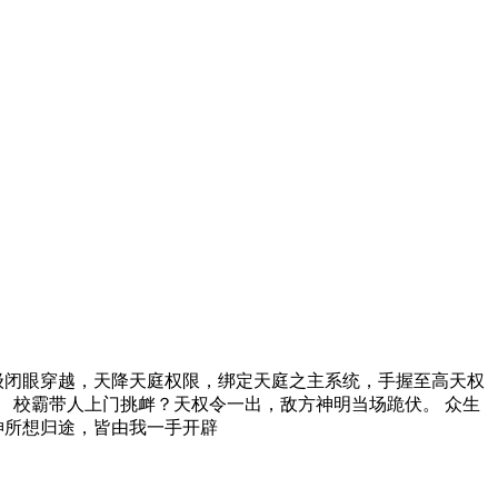
级闭眼穿越，天降天庭权限，绑定天庭之主系统，手握至高天权
。 校霸带人上门挑衅？天权令一出，敌方神明当场跪伏。 众生
神所想归途，皆由我一手开辟