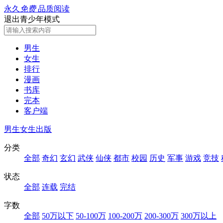
永久
免费
品质阅读
退出青少年模式
男生
女生
排行
漫画
书库
完本
客户端
男生
女生
出版
分类
全部
奇幻
玄幻
武侠
仙侠
都市
校园
历史
军事
游戏
竞技
状态
全部
连载
完结
字数
全部
50万以下
50-100万
100-200万
200-300万
300万以上