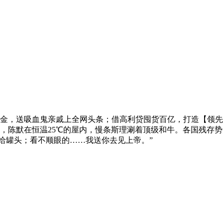
金，送吸血鬼亲戚上全网头条；借高利贷囤货百亿，打造【领先文
，陈默在恒温25℃的屋内，慢条斯理涮着顶级和牛。各国残存势
我给罐头；看不顺眼的……我送你去见上帝。”