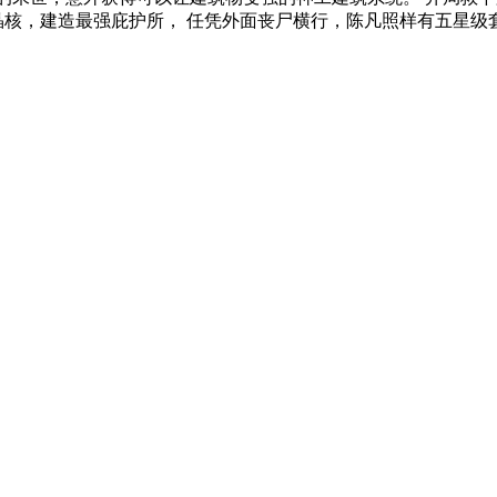
晶核，建造最强庇护所， 任凭外面丧尸横行，陈凡照样有五星级