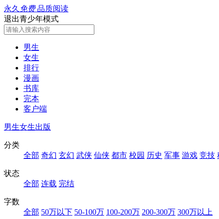
永久
免费
品质阅读
退出青少年模式
男生
女生
排行
漫画
书库
完本
客户端
男生
女生
出版
分类
全部
奇幻
玄幻
武侠
仙侠
都市
校园
历史
军事
游戏
竞技
状态
全部
连载
完结
字数
全部
50万以下
50-100万
100-200万
200-300万
300万以上