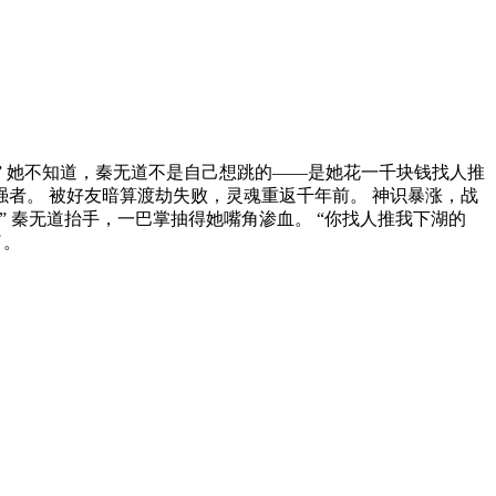
” 她不知道，秦无道不是自己想跳的——是她花一千块钱找人推
强者。 被好友暗算渡劫失败，灵魂重返千年前。 神识暴涨，战
 秦无道抬手，一巴掌抽得她嘴角渗血。 “你找人推我下湖的
了。