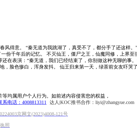
春风得意。 “秦无道为我跳湖了，真受不了，都分手了还这样。
了一份千年后的记忆。 不灭仙王，僵尸之王，仙魔同修，上界至
萍还在表演：“秦无道，我们已经结束了，你别做这种无聊的事。”
在地，脸色惨白，浑身发抖。 仙王归来第一天，绿茶前女友吓哭
片等均属用户个人行为。如前述内容侵害您的权益，
联系电话：4008813311
达人|KOC推书合作：liyi@zhangyue.com
0224003
京网文(2023)4008-121号
执照