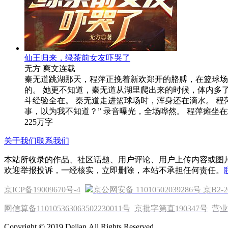
仙王归来，绿茶前女友吓哭了
无方
爽文
连载
秦无道跳湖那天，程萍正挽着新欢郑开的胳膊，在篮球场
的。 她更不知道，秦无道从湖里爬出来的时候，体内多
斗经验全在。 秦无道走进篮球场时，浑身还在滴水。 程
事，以为我不知道？” 录音曝光，全场哗然。 程萍瘫坐
225万字
关于我们
联系我们
本站所收录的作品、社区话题、用户评论、用户上传内容或图
欢迎举报投诉，一经核实，立即删除，本站不承担任何责任。
京ICP备19009670号-4
京公网安备 11010502039286号
京B2-2
网信算备110105363063502230011号
京批字第直190347号
营业
Copyright © 2019 Dejian.All Rights Reserved