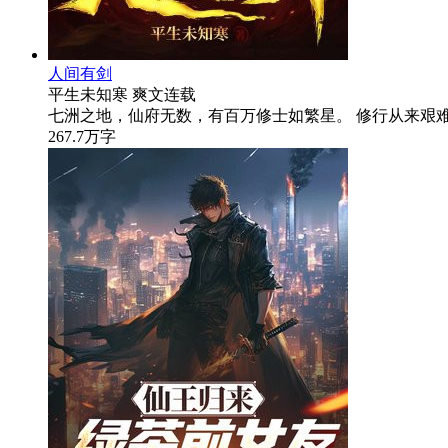
人间有剑
平生未知寒
爽文
连载
七洲之地，仙府无数，有百万修士如繁星。 修行从来艰难
267.7万字