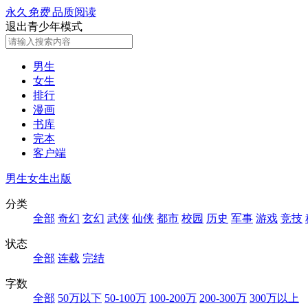
永久
免费
品质阅读
退出青少年模式
男生
女生
排行
漫画
书库
完本
客户端
男生
女生
出版
分类
全部
奇幻
玄幻
武侠
仙侠
都市
校园
历史
军事
游戏
竞技
状态
全部
连载
完结
字数
全部
50万以下
50-100万
100-200万
200-300万
300万以上