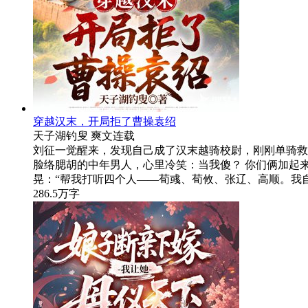
穿越汉末，开局拒了曹操袁绍
天子湖钓叟
爽文
连载
刘征一觉醒来，发现自己成了汉末越骑校尉，刚刚单骑救
脸络腮胡的中年男人，心里冷笑：当我傻？ 你们俩加起
晃：“帮我打听四个人——荀彧、荀攸、张辽、高顺。我
286.5万字