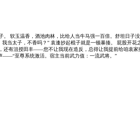
嫡子。 软玉温香，酒池肉林，比给人当牛马强一百倍。舒坦日子
，我当太子，不香吗？” 袁逢抄起棍子就是一顿暴揍。 屁股开
云，还有沮授田丰——您不让我现在造反，总得让我提前给咱袁家
声——“至尊系统激活。宿主当前武力值：一流武将。”