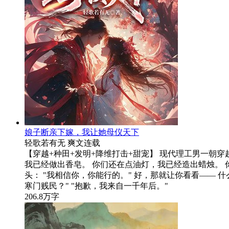
娘子断亲下嫁，我让她母仪天下
轻歌若有无
爽文
连载
【穿越+种田+发明+降维打击+甜宠】 现代理工男一朝穿
我已经做出香皂。 你们还在点油灯，我已经造出蜡烛。 
头： "我相信你，你能行的。" 好，那就让你看看——
寒门贱民？" "抱歉，我来自一千年后。"
206.8万字