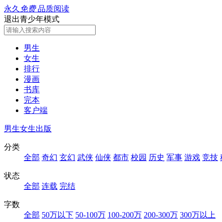
永久
免费
品质阅读
退出青少年模式
男生
女生
排行
漫画
书库
完本
客户端
男生
女生
出版
分类
全部
奇幻
玄幻
武侠
仙侠
都市
校园
历史
军事
游戏
竞技
状态
全部
连载
完结
字数
全部
50万以下
50-100万
100-200万
200-300万
300万以上