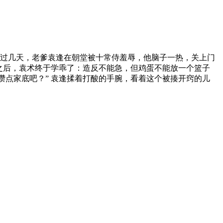
没过几天，老爹袁逢在朝堂被十常侍羞辱，他脑子一热，关上门
花之后，袁术终于学乖了：造反不能急，但鸡蛋不能放一个篮子
攒点家底吧？” 袁逢揉着打酸的手腕，看着这个被揍开窍的儿