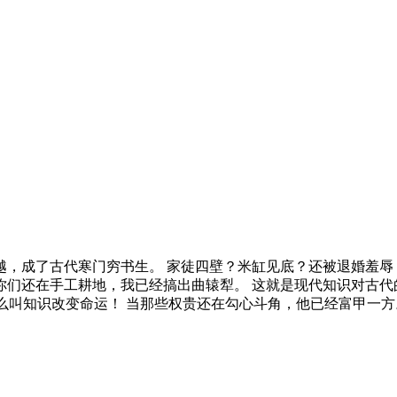
越，成了古代寒门穷书生。 家徒四壁？米缸见底？还被退婚羞辱？
你们还在手工耕地，我已经搞出曲辕犁。 这就是现代知识对古代
 什么叫知识改变命运！ 当那些权贵还在勾心斗角，他已经富甲一方