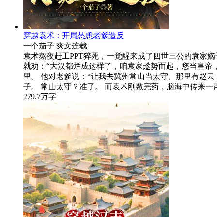
穿越袁术：开局怂恿老爹造反
一个茄子
爽文
连载
袁术熬夜赶工PPT猝死，一觉醒来成了四世三公的袁家
就劝：“大汉都烂成这样了，咱袁家趁势而起，您当皇帝
里。 他对老爹说：“让我去冀州常山当太守。那里有赵
子。 常山太守？准了。 而袁术刚敷完药，脑海中传来一
279.7万字