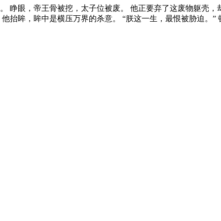
。 睁眼，帝王骨被挖，太子位被废。 他正要弃了这废物躯壳，
他抬眸，眸中是横压万界的杀意。 “朕这一生，最恨被胁迫。” 