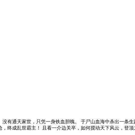
。 没有通天家世，只凭一身铁血胆魄。 于尸山血海中杀出一条
一枪，终成乱世霸主！ 且看一介边关卒，如何搅动天下风云，登