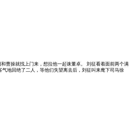
绍和曹操就找上门来，想拉他一起诛董卓。 刘征看着面前两个满
客气地回绝了二人，等他们失望离去后，刘征叫来麾下司马徐