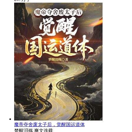
魔帝夺舍废太子后，觉醒国运道体
梦醒泪殇
爽文
连载