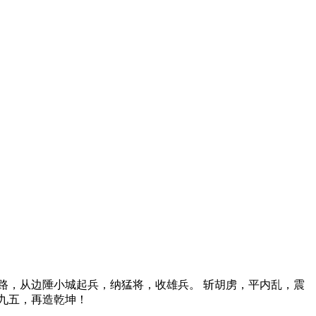
生路，从边陲小城起兵，纳猛将，收雄兵。 斩胡虏，平内乱，震
顶九五，再造乾坤！