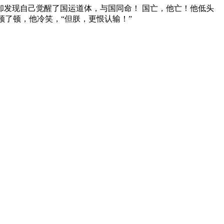
却发现自己觉醒了国运道体，与国同命！ 国亡，他亡！他低头
顿了顿，他冷笑，“但朕，更恨认输！”