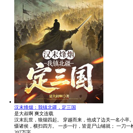
汉末烽烟：我镇北疆，定三国
是大叔啊
爽文
连载
汉末乱世，狼烟四起。 穿越而来，他成了边关一名小卒
慑诸侯，横扫四方。 一步一行，皆是尸山铺就； 一刀
207万字