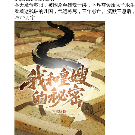
吞天魔帝苏阳，被围杀至残魂一缕，下界夺舍废太子求生
看着这残破的凡国，气运将尽，三年必亡。 沉默三息后，
257.7万字