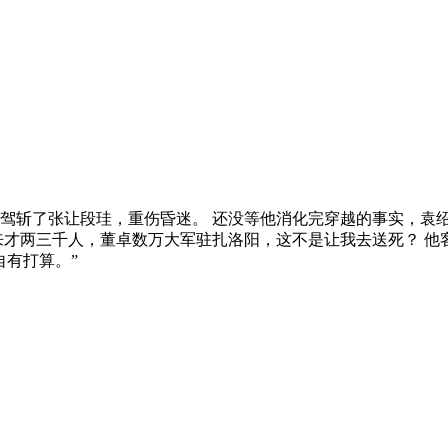
驾斩了张让段珪，重伤昏迷。 还没等他消化完穿越的事实，袁
来才两三千人，董卓数万大军驻扎洛阳，这不是让我去送死？ 他
自有打算。”