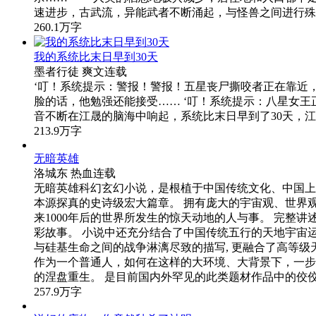
仙墟
贫道天鸿
爽文
完结
'昔年，一场大战，令仙界之心崩碎，化为无尽宇宙。 而
232万字
神秘世界：开局睡觉就会死
林小三子
爽文
连载
【无限流+惊悚+星际+成长热血+克苏鲁】【前书名：救
渐接触到宇宙的一切，为人族天才战，进行着备战...
230.3万字
星空武帝
大漠孤羊
爽文
完结
公元2025年地球遭到一颗小行星的撞击，并给带来
杀…… 人类的栖息地极具减少，居住地和人口都不
速进步，古武流，异能武者不断涌起，与怪兽之间进行殊
260.1万字