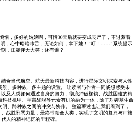
世界’被寻了出来。 选择‘精神病’序列的李小帅，在任务中，渐
异变。 动物，植物……都变得性格狂暴，力大无穷，残忍嗜
洋完全成为了怪兽的天堂…… 人类为了生存，科技也在飞