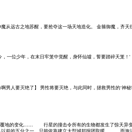
神魔从远古之地苏醒，要抢夺这一场天地造化。 金箍御魔，齐天