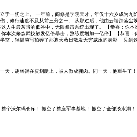
，请宿主迅速撤离！’ 江晟看着身材曼妙的系花张甜甜，心中暗暗
正在靠近，请宿主尽快结盟！’ 江晟看着教室最后一排的年级小透
晟抓住这来之不易BUG30天，开始疯狂升级，等到末日降临那
古神话，发力于科幻、玄幻特殊设定， 融汇中西特色文化脉络
观及充满正义感、正能量的价值观。 整部小说在内容上充满了多
整讲述了一个地球文明与外太空高维度、高等级文明之间的对抗冲
运行原理及五行与源力气息之间的相互转换。 将迷幻华夏风与
级天外文明族群、宇宙吞噬者、星际窥探者及半兽族、巨人族等多
一步的成长，并联合团队成员，发挥各自的优势，共同克服困难
者、代表作。力争打造成为属于这个时代的中国IP 经典，成为
立于一切之上。 一年前，阎修是学院天才，年仅十六岁成为九