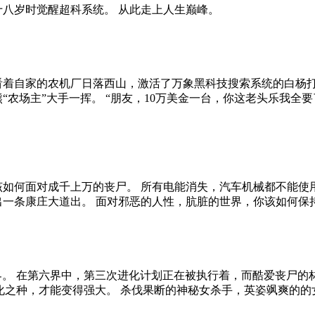
十八岁时觉醒超科系统。 从此走上人生巅峰。
看着自家的农机厂日落西山，激活了万象黑科技搜索系统的白杨打
熊“农场主”大手一挥。 “朋友，10万美金一台，你这老头乐我全
该如何面对成千上万的丧尸。 所有电能消失，汽车机械都不能使用
出一条康庄大道出。 面对邪恶的人性，肮脏的世界，你该如何保
界。 在第六界中，第三次进化计划正在被执行着，而酷爱丧尸的
化之种，才能变得强大。 杀伐果断的神秘女杀手，英姿飒爽的