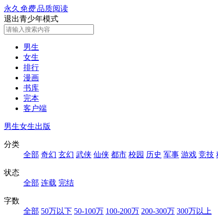
永久
免费
品质阅读
退出青少年模式
男生
女生
排行
漫画
书库
完本
客户端
男生
女生
出版
分类
全部
奇幻
玄幻
武侠
仙侠
都市
校园
历史
军事
游戏
竞技
状态
全部
连载
完结
字数
全部
50万以下
50-100万
100-200万
200-300万
300万以上