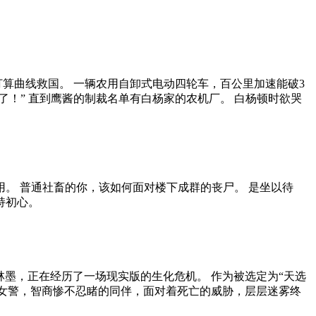
算曲线救国。 一辆农用自卸式电动四轮车，百公里加速能破3
要了！” 直到鹰酱的制裁名单有白杨家的农机厂。 白杨顿时欲哭
。 普通社畜的你，该如何面对楼下成群的丧尸。 是坐以待
持初心。
林墨，正在经历了一场现实版的生化危机。 作为被选定为“天选
的女警，智商惨不忍睹的同伴，面对着死亡的威胁，层层迷雾终