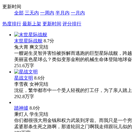
更新时间
全部
三天内
一周内
半月内
一月内
热度排行
最新上架
更新时间
评分排行
末世星际战舰
8.7分
兔大胃
爽文
完结
一艘诞生灵智并害怕被拆解而逃跑的巨型星际战舰，跨越
美丽蓝色星球么？类似变形金刚的机械生命体登陆地球奋
251.6万字
星战文明
8.6分
李雪夜
女神
完结
沈征，繁华都市中一个受人轻视的打工仔，为了亲人踏上
292.8万字
踏神墟
8.0分
秉灯人
学生
完结
你们都很强大用金钱和权力武装到牙齿。而我只是一个穷
孟婆那条生死之路啊，那道轮回之门啊我走得跟玩儿似的