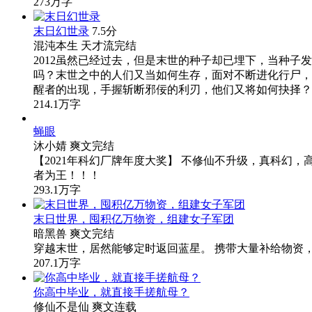
273万字
末日幻世录
7.5分
混沌本生
天才流
完结
2012虽然已经过去，但是末世的种子却已埋下，当种
吗？末世之中的人们又当如何生存，面对不断进化行尸，
醒者的出现，手握斩断邪佞的利刃，他们又将如何抉择？
214.1万字
蝇眼
沐小婧
爽文
完结
【2021年科幻厂牌年度大奖】 不修仙不升级，真科幻
者为王！！！
293.1万字
末日世界，囤积亿万物资，组建女子军团
暗黑兽
爽文
完结
穿越末世，居然能够定时返回蓝星。 携带大量补给物资
207.1万字
你高中毕业，就直接手搓航母？
修仙不是仙
爽文
连载