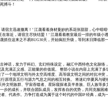
今，一位少年，在末日牢笼中觉醒，身怀仙墟，誓要踏碎天笼！'
命啊男人要灭绝了】 男性将要灭绝，与此同时，拯救男性的‘神秘
了翻天覆地的变化…… 行星的撞击令所有的生物都发生了惊天
足以前的五分之一，只能依靠建立大型城邦报团取暖。 而海
死搏斗！