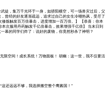
惋惜，多好的姑娘啊，可惜30天后就要变成丧尸了，不过蒙着
明，心中暗暗咋舌，无论如何，拿下她！ ‘叮！……’ 系统提示
一刻，江晟仰天大笑：还有谁？
，结合当代航空、航天最新科技内容，进行星际文明探索与人性
场景、多种族、多主题的设置。 让读者与作者一同畅想感受未
突，以及人类如何通过自身的努力，彻底冲破枷锁、战胜困难的精
硬核科技机甲、宇宙战舰等元素有机的融为一体，除了对碳基生命
文明、跨种族之间的冲突与协作。 整篇著述也让我们看到了，
， 战胜邪恶力量，最终带领全人类，实现了文明的复兴与种族
一代人的精神记忆的里程碑。
阶武徒，集万千光环于一身，如骄阳横空，可一场兽灾过后，父