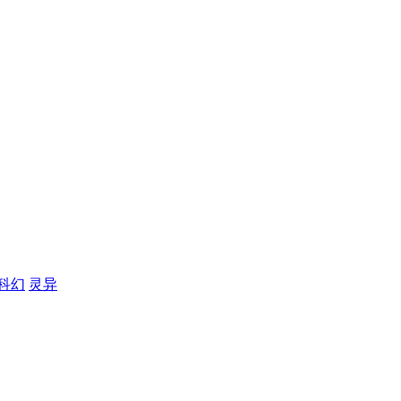
科幻
灵异