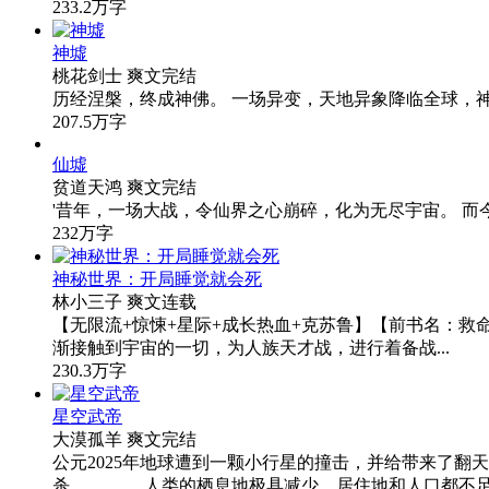
233.2万字
神墟
桃花剑士
爽文
完结
历经涅槃，终成神佛。 一场异变，天地异象降临全球，
207.5万字