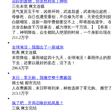
我的系统比末日早到30天
墨者行徒
爽文
连载
‘叮！系统提示：警报！警报！五星丧尸撕咬者正在靠近
脸的话，他勉强还能接受…… ‘叮！系统提示：八星女王
音不断在江晟的脑海中响起，系统比末日早到了30天，江
213.9万字
无暗英雄
洛城东
热血
连载
无暗英雄科幻玄幻小说，是根植于中国传统文化、中国上
本源探真的史诗级宏大篇章。 拥有庞大的宇宙观、世界
来1000年后的世界所发生的惊天动地的人与事。 完
彩故事。 小说中还充分结合了中国传统五行的天地宇宙
与硅基生命之间的战争淋漓尽致的描写, 更融合了高等
作为一个普通人，如何在这样的大环境、大背景下，一步
的涅盘重生。 是目前国内外罕见的此类题材作品中的佼佼
257.9万字
说好的废物，你竟然秒杀了神明
三生未觉
爽文
连载
灵气复苏五千年，凶兽环饲，武道昌盛，武者地位超然，