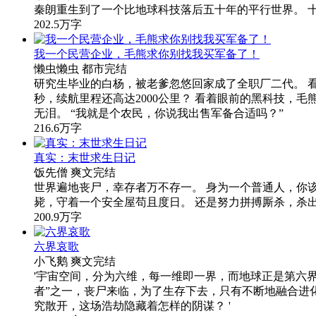
秦朗重生到了一个比地球科技落后五十年的平行世界。 
202.5万字
我一个民营企业，毛熊求你别找我买军备了！
懒虫懒虫
都市
完结
研究生毕业的白杨，被老爹忽悠回家成了全职厂二代。 
秒，续航里程还高达2000公里？ 看着眼前的黑科技，毛
无泪。 “我就是个农民，你说我出售军备合适吗？”
216.6万字
真实：末世求生日记
饭先僧
爽文
完结
世界遍地丧尸，幸存者万不存一。 身为一个普通人，你
毙，守着一个安全屋苟且度日。 还是努力拼搏厮杀，杀
200.9万字
六界哀歌
小飞鹅
爽文
完结
'宇宙空间，分为六维，每一维即一界，而地球正是第六
者”之一，丧尸来临，为了生存下去，只有不断地融合进
究散开，这场浩劫隐藏着怎样的阴谋？ '