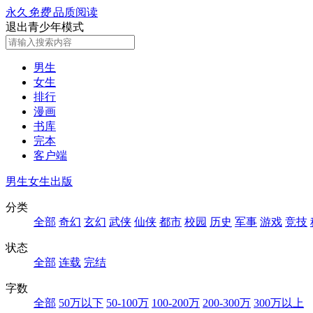
永久
免费
品质阅读
退出青少年模式
男生
女生
排行
漫画
书库
完本
客户端
男生
女生
出版
分类
全部
奇幻
玄幻
武侠
仙侠
都市
校园
历史
军事
游戏
竞技
状态
全部
连载
完结
字数
全部
50万以下
50-100万
100-200万
200-300万
300万以上