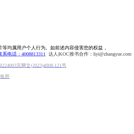
片等均属用户个人行为。如前述内容侵害您的权益，
联系电话：4008813311
达人|KOC推书合作：liyi@zhangyue.com
0224003
京网文(2023)4008-121号
执照