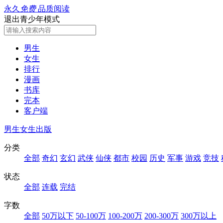
永久
免费
品质阅读
退出青少年模式
男生
女生
排行
漫画
书库
完本
客户端
男生
女生
出版
分类
全部
奇幻
玄幻
武侠
仙侠
都市
校园
历史
军事
游戏
竞技
状态
全部
连载
完结
字数
全部
50万以下
50-100万
100-200万
200-300万
300万以上