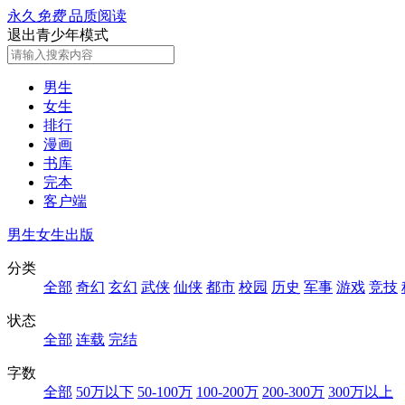
永久
免费
品质阅读
退出青少年模式
男生
女生
排行
漫画
书库
完本
客户端
男生
女生
出版
分类
全部
奇幻
玄幻
武侠
仙侠
都市
校园
历史
军事
游戏
竞技
状态
全部
连载
完结
字数
全部
50万以下
50-100万
100-200万
200-300万
300万以上