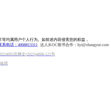
片等均属用户个人行为。如前述内容侵害您的权益，
联系电话：4008813311
达人|KOC推书合作：liyi@zhangyue.com
0224003
京网文(2023)4008-121号
执照