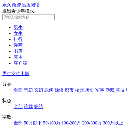
永久
免费
品质阅读
退出青少年模式
男生
女生
排行
漫画
书库
完本
客户端
男生
女生
出版
分类
全部
奇幻
玄幻
武侠
仙侠
都市
校园
历史
军事
游戏
竞技
状态
全部
连载
完结
字数
全部
50万以下
50-100万
100-200万
200-300万
300万以上