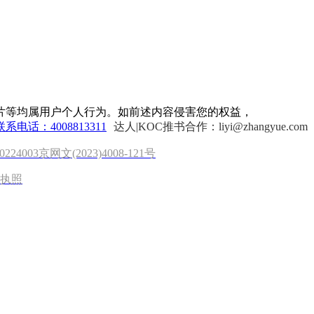
片等均属用户个人行为。如前述内容侵害您的权益，
联系电话：4008813311
达人|KOC推书合作：liyi@zhangyue.com
0224003
京网文(2023)4008-121号
执照