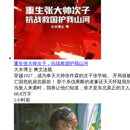
重生张大帅次子，抗战救国护我山河
大木博士
爽文
连载
穿越1927，成为奉天大帅张作霖的次子张学铭。 开局
亡国危机就在眼前！ 那个杀伐果断的老爹还天天怀疑我别
当敌人来袭时，我将让他们知道，谁才是东北真正的主人
68.8万字
1小时前