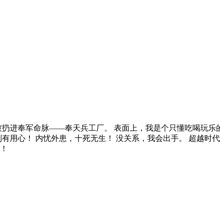
就被扔进奉军命脉——奉天兵工厂。 表面上，我是个只懂吃喝玩
有用心！ 内忧外患，十死无生！ 没关系，我会出手。 超越时
！