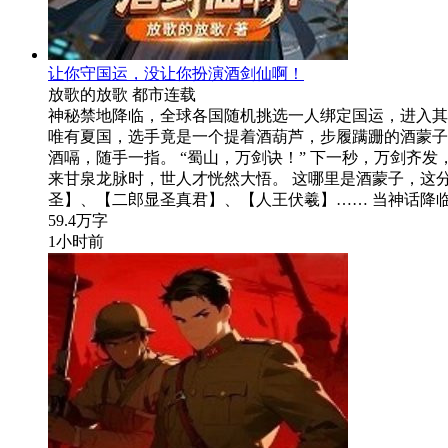
让你守国运，没让你扮演酒剑仙啊！
放歌的放歌
都市
连载
神秘禁地降临，全球各国随机挑选一人绑定国运，进入其
唯有夏国，选手竟是一个提着酒葫芦，步履蹒跚的酒蒙子
酒嗝，随手一指。 “蜀山，万剑诀！” 下一秒，万剑齐
来甘泉龙脉时，世人才恍然大悟。 这哪里是酒蒙子，这
圣】、【二郎显圣真君】、【人王伏羲】…… 当神话降
59.4万字
1小时前