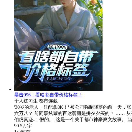
暴击996：看啥都自带价格标签！
个人练习生
都市
连载
'30岁的老人，只配拿8K！' 被公司强制降薪的前一天
六万八？ 前同事炫耀的百达翡丽是拼夕夕买的？ …… 
伯虎真迹...' '假的。' 这是一个关于都市神豪爽文故
90.5万字
1小时前