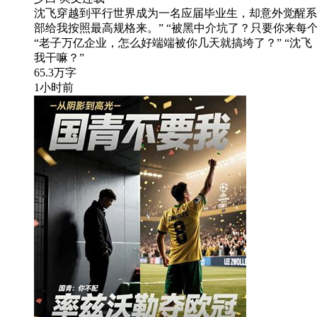
沈飞穿越到平行世界成为一名应届毕业生，却意外觉醒系统
部给我按照最高规格来。” “被黑中介坑了？只要你来每个
“老子万亿企业，怎么好端端被你几天就搞垮了？” “沈
我干嘛？”
65.3万字
1小时前