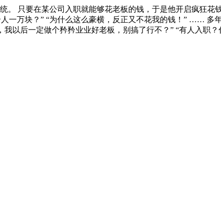
。 只要在某公司入职就能够花老板的钱，于是他开启疯狂花钱模
人一万块？” “为什么这么豪横，反正又不花我的钱！” …… 多
飞，我以后一定做个矜矜业业好老板，别搞了行不？” “有人入职？