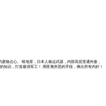
乐的废物点心。 暗地里，日本人偷运武器，内部高层里通外敌，
代的知识，打造最强军工！ 用匪夷所思的手段，揪出所有内奸！