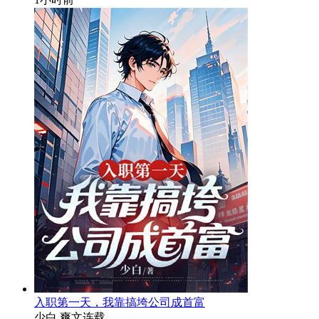
入职第一天，我靠搞垮公司成首富
少白
爽文
连载