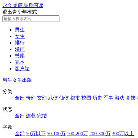
永久
免费
品质阅读
退出青少年模式
男生
女生
排行
漫画
书库
完本
客户端
男生
女生
出版
分类
全部
奇幻
玄幻
武侠
仙侠
都市
校园
历史
军事
游戏
竞技
状态
全部
连载
完结
字数
全部
50万以下
50-100万
100-200万
200-300万
300万以上