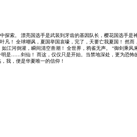
中探索。 漂亮国选手是武装到牙齿的基因队长，樱花国选手是
叶凡！ 全球嘲讽，夏国举国哀嚎，完了，天要亡我夏国！ 然
发，如江河倒灌，瞬间清空兽潮！ 全世界，鸦雀无声。 “御剑乘
分明是……剑仙！ 而这，仅仅只是开始。当禁地深处，更为恐怖
临，我，便是华夏唯一的信仰！