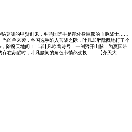
神秘莫测的甲贺剑鬼，毛熊国选手是能化身巨熊的血脉战士……
而，当凶兽来袭，各国选手陷入苦战之际，叶凡却醉醺醺地打了个
风来，除魔天地间！” 当叶凡吟着诗号，一剑劈开山脉，为夏国带
的存在苏醒时，叶凡腰间的角色卡悄然变换—— 【齐天大