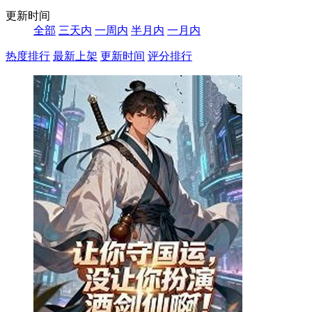
更新时间
全部
三天内
一周内
半月内
一月内
热度排行
最新上架
更新时间
评分排行