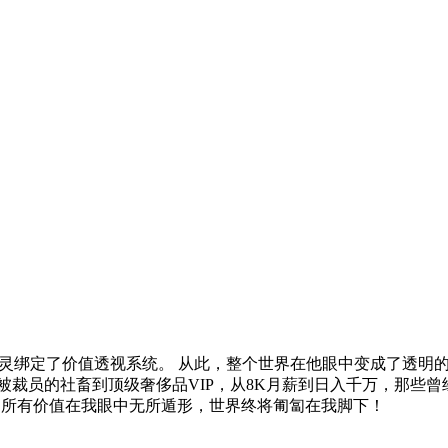
，张灵绑定了价值透视系统。 从此，整个世界在他眼中变成了透明的
从被裁员的社畜到顶级奢侈品VIP，从8K月薪到日入千万，那些
事。 当所有价值在我眼中无所遁形，世界终将匍匐在我脚下！