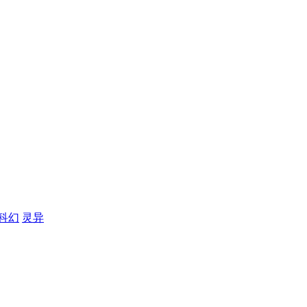
科幻
灵异