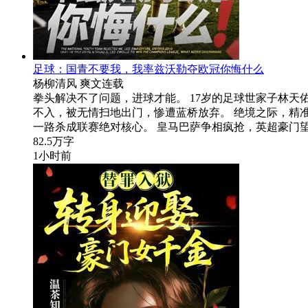
足球：国青不要我，我率兹沃勒夺欧冠你悔什么
杨柳清风
爽文
连载
拳头解决不了问题，进球才能。 17岁的足球世家子林
不入，被无情扫地出门，惨遭蓝桥放弃。 绝境之际，精
一路杀成联赛绝对核心。 皇马巴萨争相疯抢，英超豪门
82.5万字
1小时前