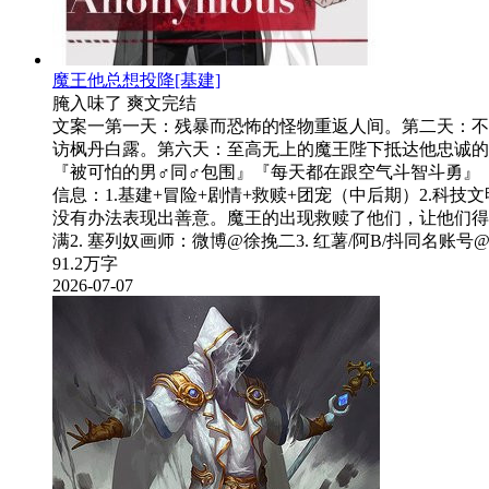
魔王他总想投降[基建]
腌入味了
爽文
完结
文案一第一天：残暴而恐怖的怪物重返人间。第二天：不
访枫丹白露。第六天：至高无上的魔王陛下抵达他忠诚的
『被可怕的男♂同♂包围』『每天都在跟空气斗智斗勇』『大
信息：1.基建+冒险+剧情+救赎+团宠（中后期）2.
没有办法表现出善意。魔王的出现救赎了他们，让他们得以成长
满2. 塞列奴画师：微博@徐挽二3. 红薯/阿B/抖同名
91.2万字
2026-07-07