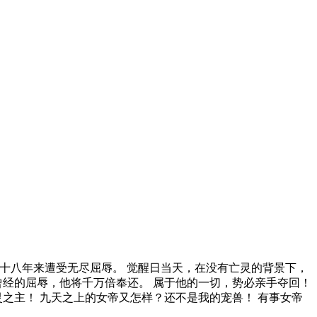
族十八年来遭受无尽屈辱。 觉醒日当天，在没有亡灵的背景下，
曾经的屈辱，他将千万倍奉还。 属于他的一切，势必亲手夺回！
之主！ 九天之上的女帝又怎样？还不是我的宠兽！ 有事女帝