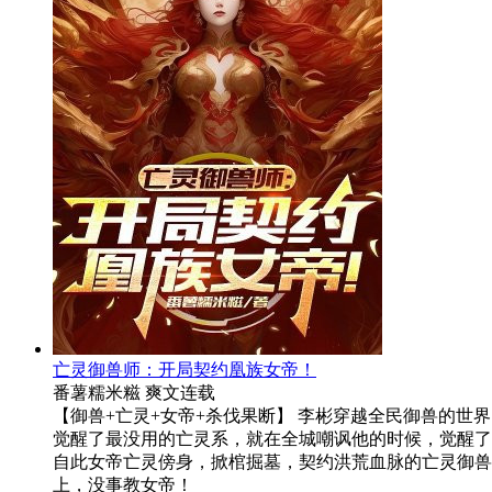
亡灵御兽师：开局契约凰族女帝！
番薯糯米糍
爽文
连载
【御兽+亡灵+女帝+杀伐果断】 李彬穿越全民御兽的
觉醒了最没用的亡灵系，就在全城嘲讽他的时候，觉醒了
自此女帝亡灵傍身，掀棺掘墓，契约洪荒血脉的亡灵御兽
上，没事教女帝！