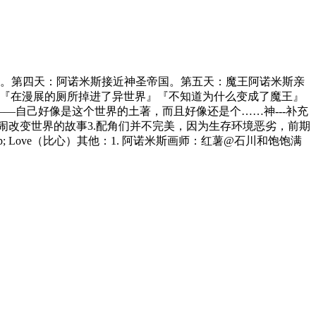
。第四天：阿诺米斯接近神圣帝国。第五天：魔王阿诺米斯亲
二『在漫展的厕所掉进了异世界』『不知道为什么变成了魔王』
——自己好像是这个世界的土著，而且好像还是个……神---补充
闹闹改变世界的故事3.配角们并不完美，因为生存环境恶劣，前期
 Love（比心）其他：1. 阿诺米斯画师：红薯@石川和饱饱满