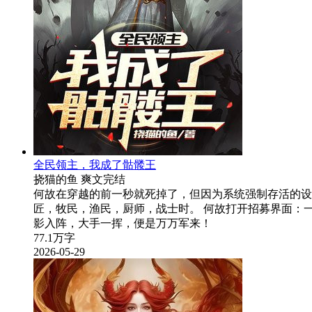
全民领主，我成了骷髅王
挠猫的鱼
爽文
完结
何故在穿越的前一秒就死掉了，但因为系统强制存活的设
匠，牧民，渔民，厨师，战士时。 何故打开招募界面：
影入阵，大手一挥，便是万万军来！
77.1万字
2026-05-29