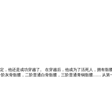
定，他还是成功穿越了。 在穿越后，他成为了活死人，拥有骷
一阶灰骨骷髅，二阶普通白骨骷髅，三阶普通青铜骷髅…… 从