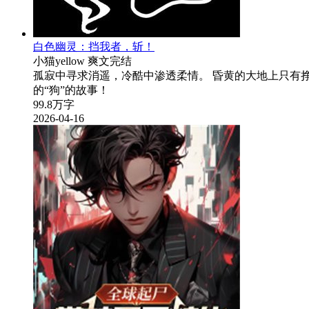
白色幽灵：挡我者，斩！
小猫yellow
爽文
完结
孤寂中寻求消遥，冷酷中渗透柔情。 昏黄的大地上只有
的“狗”的故事！
99.8万字
2026-04-16