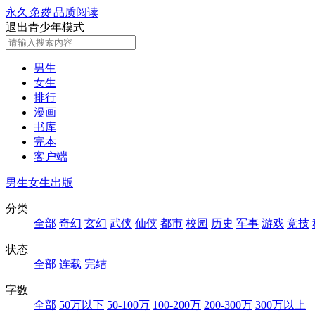
永久
免费
品质阅读
退出青少年模式
男生
女生
排行
漫画
书库
完本
客户端
男生
女生
出版
分类
全部
奇幻
玄幻
武侠
仙侠
都市
校园
历史
军事
游戏
竞技
状态
全部
连载
完结
字数
全部
50万以下
50-100万
100-200万
200-300万
300万以上