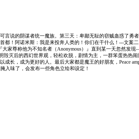
可言说的阴谋者统一魔族。第三天：卑鄙无耻的窃贼蛊惑了勇者
首都！阿诺米斯：我是来投奔人类的！你们在干什么！---文案
家尊称他为不知名者（Anonymous）』直到某一天忽然发现
科技文明毁灭后的西幻世界观，轻松欢脱，剧情为主，一群笨蛋热热
，成为更好的人。最后大家都是魔王的好朋友，Peace amp;
账号@腌入味了，会发布一些角色立绘和设定！