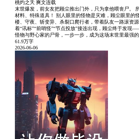
桃灼之夭
爽文
连载
末世爆发，前女友把顾尘推出门外，只为拿他喂丧尸。 
材料、特殊道具！ 别人眼里的怪物是灾难，顾尘眼里的
楼、守夜、斩变异、杀裂口爬行者，带着队友一路滚资源
着“讯标”“前哨怪”“节点投放”接连出现，顾尘终于发现
怪物与野心家的尸骨，一步一步，成为这场末世里最强的
61.9万字
2026-06-06