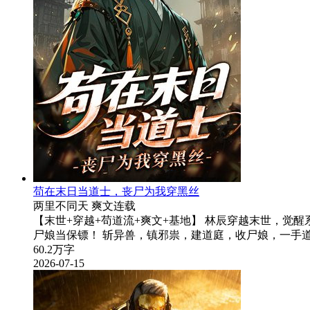
苟在末日当道士，丧尸为我穿黑丝
两里不同天
爽文
连载
【末世+穿越+苟道流+爽文+基地】 林辰穿越末世，觉
尸娘当保镖！ 斩异兽，镇邪祟，建道庭，收尸娘，一手道
60.2万字
2026-07-15