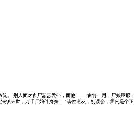
醒系统。 别人面对丧尸瑟瑟发抖，而他 —— 雷符一甩，尸娘臣服
法镇末世，万千尸娘伴身旁！ “诸位道友，别误会，我真是个正