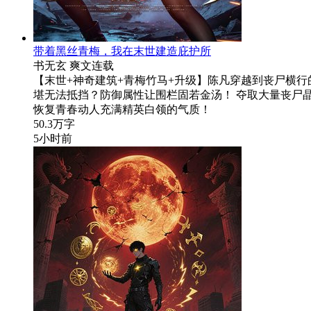
带着黑丝青梅，我在末世建造庇护所
书无玄
爽文
连载
【末世+神奇建筑+青梅竹马+升级】陈凡穿越到丧尸横
堪无法抵挡？防御属性让围栏固若金汤！ 夺取大量丧尸
恢复青春动人充满精英白领的气质！
50.3万字
5小时前