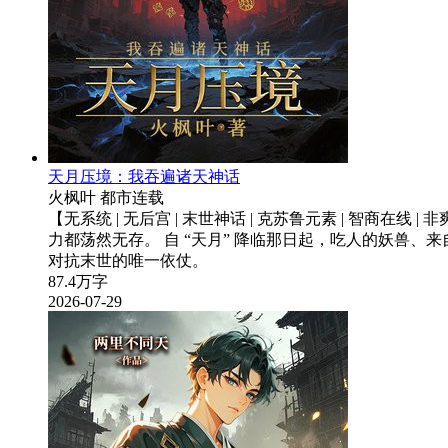
天月压境：我吞遍诸天神话
火枫叶
都市
连载
【无系统 | 无后宫 | 末世神话 | 克苏鲁元素 | 智
力都荡然无存。 自 “天月” 降临那日起，吃人的妖兽
对抗末世的唯一依仗。
87.4万字
2026-07-29