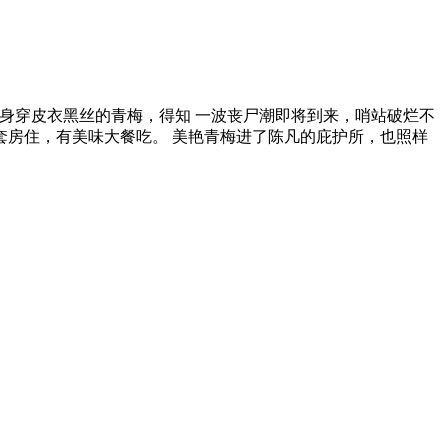
下身穿皮衣黑丝的青梅，得知 一波丧尸潮即将到来，哨站破烂不
套房住，有美味大餐吃。 美艳青梅进了陈凡的庇护所，也照样