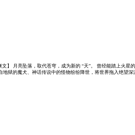
商在线 | 非爽文】 月亮坠落，取代苍穹，成为新的 “天”。 曾经
、来自地狱的魔犬、神话传说中的怪物纷纷降世，将世界拖入绝望