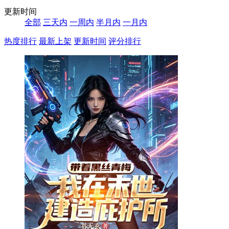
更新时间
全部
三天内
一周内
半月内
一月内
热度排行
最新上架
更新时间
评分排行