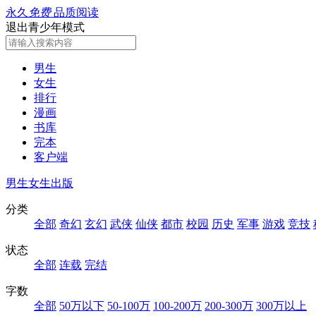
永久
免费
品质阅读
退出青少年模式
男生
女生
排行
漫画
书库
完本
客户端
男生
女生
出版
分类
全部
奇幻
玄幻
武侠
仙侠
都市
校园
历史
军事
游戏
竞技
状态
全部
连载
完结
字数
全部
50万以下
50-100万
100-200万
200-300万
300万以上