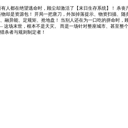
所有人都在绝望逃命时，顾尘却激活了【末日生存系统】！ 杀丧
怪物却是资源包！ 开局一把唐刀，外加掉落提示、物资扫描、随
、融异能、定规矩、抢地盘！ 当别人还在为一口吃的拼命时，顾
—— 这场末世，根本不是天灾。 而是一场针对整座城市、甚至整
猎杀者与规则制定者！