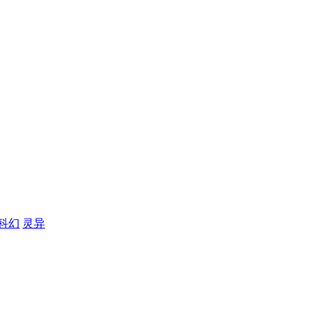
科幻
灵异