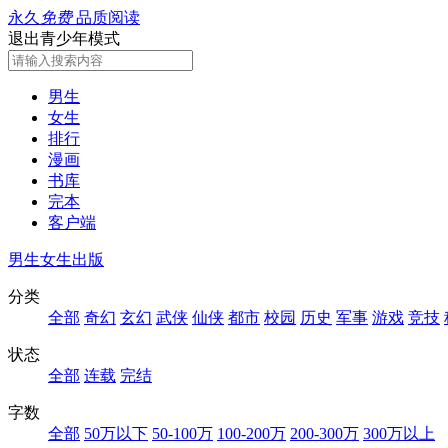
永久
免费
品质阅读
退出青少年模式
男生
女生
排行
漫画
书库
完本
客户端
男生
女生
出版
分类
全部
奇幻
玄幻
武侠
仙侠
都市
校园
历史
军事
游戏
竞技
状态
全部
连载
完结
字数
全部
50万以下
50-100万
100-200万
200-300万
300万以上