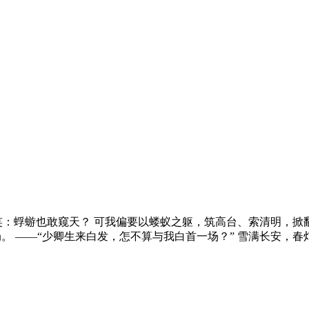
笑：蜉蝣也敢窥天？ 可我偏要以蝼蚁之躯，筑高台、索清明，掀
。 ——“少卿生来白发，怎不算与我白首一场？” 雪满长安，春