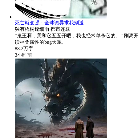
死亡就变强：全球诡异求我别送
独有梧桐逢细雨
都市
连载
“鬼王啊，我和它五五开吧，我也经常单杀它的。” 刚离
读档叠属性的bug天赋。
88.2万字
3小时前