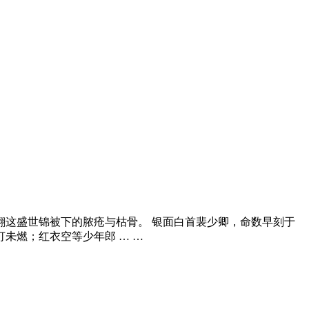
翻这盛世锦被下的脓疮与枯骨。 银面白首裴少卿，命数早刻于
灯未燃；红衣空等少年郎 … …