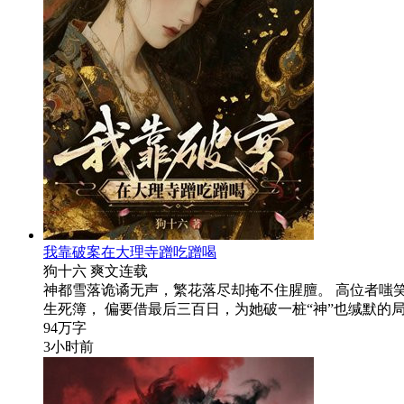
我靠破案在大理寺蹭吃蹭喝
狗十六
爽文
连载
神都雪落诡谲无声，繁花落尽却掩不住腥膻。 高位者嗤
生死簿， 偏要借最后三百日，为她破一桩“神”也缄默的局
94万字
3小时前