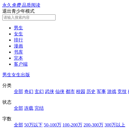
永久
免费
品质阅读
退出青少年模式
男生
女生
排行
漫画
书库
完本
客户端
男生
女生
出版
分类
全部
奇幻
玄幻
武侠
仙侠
都市
校园
历史
军事
游戏
竞技
状态
全部
连载
完结
字数
全部
50万以下
50-100万
100-200万
200-300万
300万以上