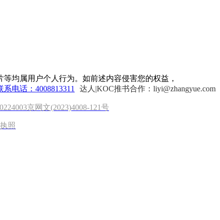
片等均属用户个人行为。如前述内容侵害您的权益，
联系电话：4008813311
达人|KOC推书合作：liyi@zhangyue.com
0224003
京网文(2023)4008-121号
执照