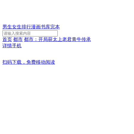
男生
女生
排行
漫画
书库
完本
首页
都市
都市：开局获太上老君青牛传承
详情
手机
扫码下载，免费移动阅读