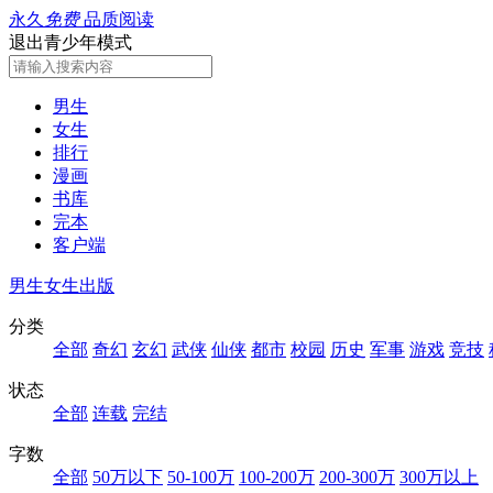
永久
免费
品质阅读
退出青少年模式
男生
女生
排行
漫画
书库
完本
客户端
男生
女生
出版
分类
全部
奇幻
玄幻
武侠
仙侠
都市
校园
历史
军事
游戏
竞技
状态
全部
连载
完结
字数
全部
50万以下
50-100万
100-200万
200-300万
300万以上