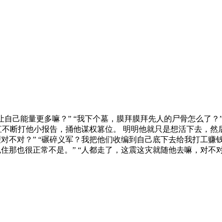
，让自己能量更多嘛？” “我下个墓，膜拜膜拜先人的尸骨怎么了
直不断打他小报告，捅他谋权篡位。 明明他就只是想活下去，然
理对不对？” “碾碎义军？我把他们收编到自己底下去给我打工赚
包住那也很正常不是。” “人都走了，这震这灾就随他去嘛，对不对