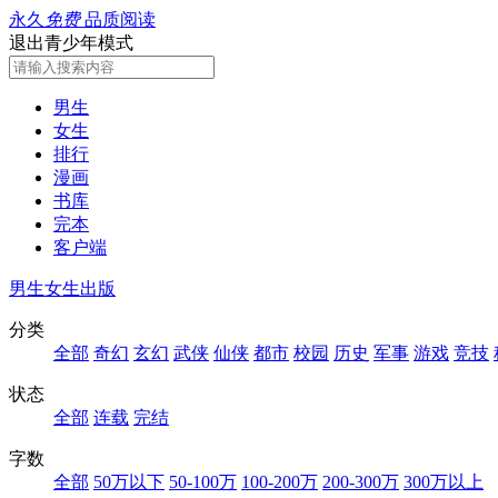
永久
免费
品质阅读
退出青少年模式
男生
女生
排行
漫画
书库
完本
客户端
男生
女生
出版
分类
全部
奇幻
玄幻
武侠
仙侠
都市
校园
历史
军事
游戏
竞技
状态
全部
连载
完结
字数
全部
50万以下
50-100万
100-200万
200-300万
300万以上