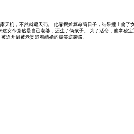
露天机，不然就遭天罚。 他靠摆摊算命苟日子，结果撞上偷了
未来这女帝竟然是自己老婆，还生了俩孩子。 为了活命，他拿秘
，被迫开启被老婆追着结婚的爆笑逆袭路。