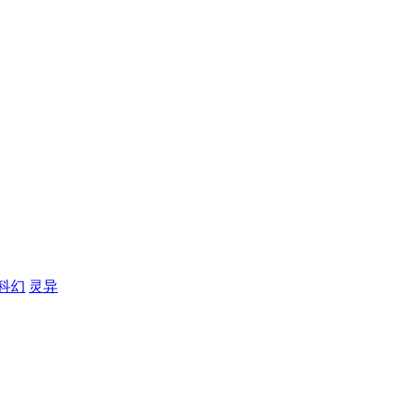
科幻
灵异