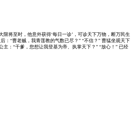
大限将至时，他意外获得‘每日一诊’，可诊天下万物，断万民生
后：“曹老贼，我青莲教的气数已尽？” “不信？” 曹猛坐观天下
公主：“干爹，您想让我登基为帝、执掌天下？” “放心！” 已经