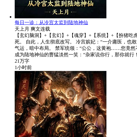
每日一诊：从冷宫太监到陆地神仙
天上月
爽文
连载
【玄幻脑洞】+【玄幻】+【魂穿】+【系统】+【扮猪吃
死。 自此，人生彻底改写。 冷宫嫔妃：“一介庸医，也敢
气运，暗中布局。 禁军统领：“公公，这黄袍……您竟然不
成为陆地神仙的曹猛淡然一笑：“杂家说你行，那你就行！
21万字
1小时前