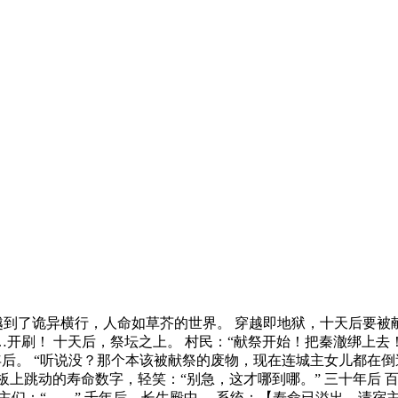
到了诡异横行，人命如草芥的世界。 穿越即地狱，十天后要被献
开刷！ 十天后，祭坛之上。 村民：“献祭开始！把秦澈绑上去！
后。 “听说没？那个本该被献祭的废物，现在连城主女儿都在倒追
板上跳动的寿命数字，轻笑：“别急，这才哪到哪。” 三十年后 
宗主们：“……” 千年后，长生殿中。 系统：【寿命已溢出，请