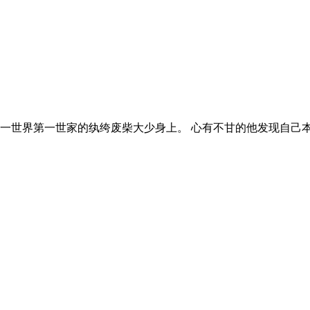
一世界第一世家的纨绔废柴大少身上。 心有不甘的他发现自己