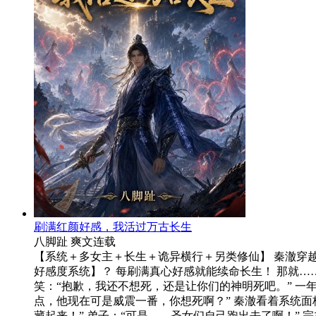
刷满红颜好感，我活过万古长生
八脚趾
爽文
连载
【系统＋多女主＋长生＋诡异横行＋另类修仙】 秦澈穿越
好感度系统】？ 每刷满真心好感就能续命长生！ 那就……
笑：“抱歉，我还不想死，还是让你们的神明死吧。” 一年
点，他现在可是威震一番，你想死啊？” 秦澈看着系统面
藏起来！” 弟子：“可是……圣女们自己跑出去了啊！” 