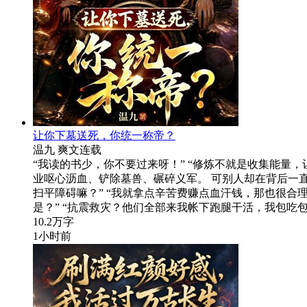
让你下墓送死，你统一称帝？
温九
爽文
连载
“我读的书少，你不要过来呀！” “修炼不就是收集能量
业呕心沥血、铲除墓兽、碾碎义军。 可别人却在背后一
扫平障碍嘛？” “我就拿点辛苦费赚点血汗钱，那也很合
是？” “抗震救灾？他们全部来我帐下跑腿干活，我包吃
10.2万字
1小时前