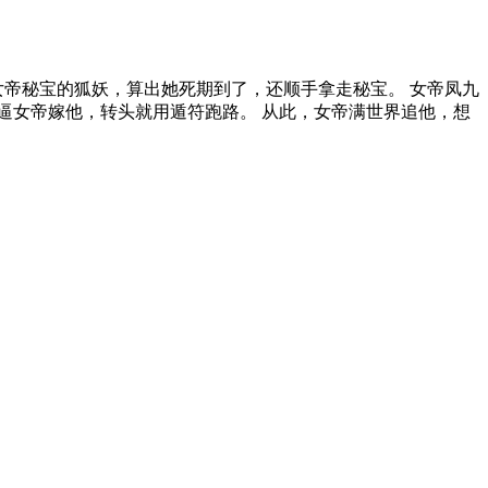
女帝秘宝的狐妖，算出她死期到了，还顺手拿走秘宝。 女帝凤九
宝逼女帝嫁他，转头就用遁符跑路。 从此，女帝满世界追他，想