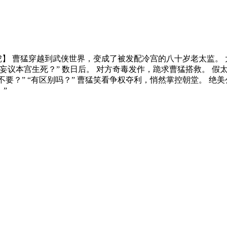
虎】 曹猛穿越到武侠世界，变成了被发配冷宫的八十岁老太监。 
妄议本宫生死？” 数日后。 对方奇毒发作，跪求曹猛搭救。 假太
要？” “有区别吗？” 曹猛笑看争权夺利，悄然掌控朝堂。 绝美
”