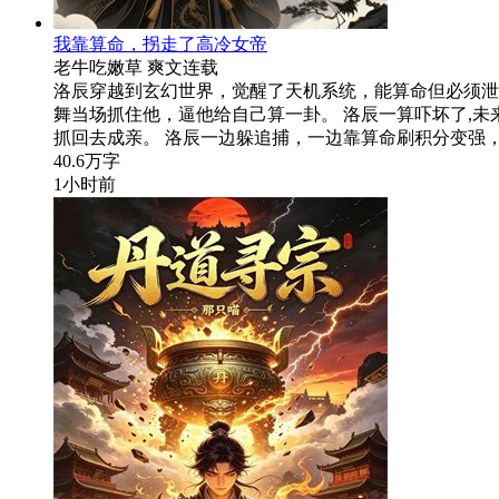
我靠算命，拐走了高冷女帝
老牛吃嫩草
爽文
连载
洛辰穿越到玄幻世界，觉醒了天机系统，能算命但必须泄
舞当场抓住他，逼他给自己算一卦。 洛辰一算吓坏了,
抓回去成亲。 洛辰一边躲追捕，一边靠算命刷积分变强
40.6万字
1小时前