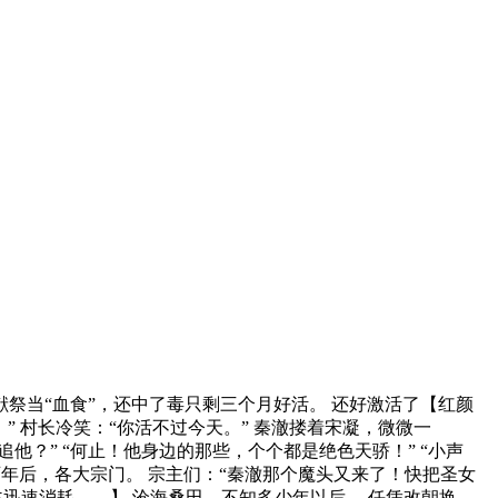
祭当“血食”，还中了毒只剩三个月好活。 还好激活了【红颜
” 村长冷笑：“你活不过今天。” 秦澈搂着宋凝，微微一
他？” “何止！他身边的那些，个个都是绝色天骄！” “小声
百年后，各大宗门。 宗主们：“秦澈那个魔头又来了！快把圣女
宿主迅速消耗……】 沧海桑田，不知多少年以后。 任凭改朝换