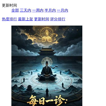
更新时间
全部
三天内
一周内
半月内
一月内
热度排行
最新上架
更新时间
评分排行