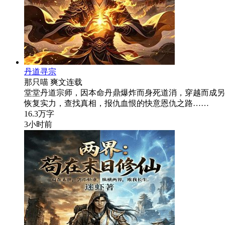
丹道寻宗
那只喵
爽文
连载
堂堂丹道宗师，因本命丹鼎爆炸而身死道消，穿越而成另
恢复实力，查找真相，报仇血恨的快意恩仇之路……
16.3万字
3小时前