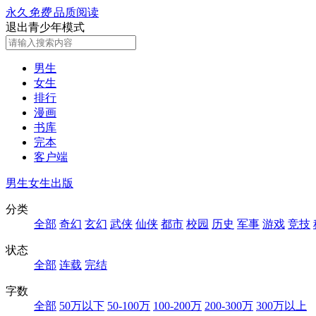
永久
免费
品质阅读
退出青少年模式
男生
女生
排行
漫画
书库
完本
客户端
男生
女生
出版
分类
全部
奇幻
玄幻
武侠
仙侠
都市
校园
历史
军事
游戏
竞技
状态
全部
连载
完结
字数
全部
50万以下
50-100万
100-200万
200-300万
300万以上